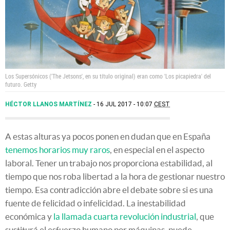
Los Supersónicos ('The Jetsons', en su título original) eran como 'Los picapiedra' del
futuro.
Getty
HÉCTOR LLANOS MARTÍNEZ
16 JUL 2017 - 10:07
CEST
A estas alturas ya pocos ponen en dudan que en España
tenemos horarios muy raros
, en especial en el aspecto
laboral. Tener un trabajo nos proporciona estabilidad, al
tiempo que nos roba libertad a la hora de gestionar nuestro
tiempo. Esa contradicción abre el debate sobre si es una
fuente de felicidad o infelicidad. La inestabilidad
económica y
la llamada cuarta revolución industrial
, que
sustiturá el esfuerzo humano por máquinas, puede