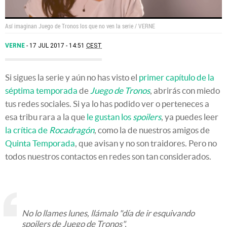
00:00
Así imaginan Juego de Tronos los que no ven la serie /
VERNE
VERNE
17 JUL 2017 - 14:51
CEST
Si sigues la serie y aún no has visto el
primer capítulo de la
séptima temporada
de
Juego de Tronos
, abrirás con miedo
tus redes sociales. Si ya lo has podido ver o perteneces a
esa tribu rara a la que
le gustan los
spoilers
, ya puedes leer
la crítica de
Rocadragón
, como la de nuestros amigos de
Quinta Temporada
, que avisan y no son traidores. Pero no
todos nuestros contactos en redes son tan considerados.
No lo llames lunes, llámalo "día de ir esquivando
spoilers de Juego de Tronos".