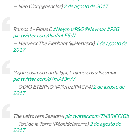
— Neo Clor (@neoclor)
2 de agosto de 2017
Ramos 1 - Pique 0
#NeymarPSG
#Neymar
#PSG
pic.twitter.com/duaPnhF5dJ
— Hervexx The Elephant (@Hervexx)
1 de agosto de
2017
Pique posando con la liga, Champions y Neymar.
pic.twitter.com/pYrxAf3rvV
— ODIO ETERNO (@PerezRMCF4)
2 de agosto de
2017
The Leftovers Season 4
pic.twitter.com/7N8RlFFJGb
— Toni de la Torre (@tonidelatorre)
2 de agosto de
2017