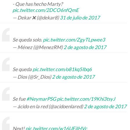
- Que has hecho Marty?
pic.twitter.com/2DCO6nfQmE
— Dekar ❌ (@dekar8)
31 de julio de 2017
Se queda solo.
pic.twitter.com/ZgyTLpwee3
— Ménez (@MenezRM)
2 de agosto de 2017
Se queda
pic.twitter.com/o81kq5Ibq6
— Dios (@Sr_Dios)
2 de agosto de 2017
Se fue
#NeymarPSG
pic.twitter.com/19Khi3tsyJ
— ácido en la red (@acidoenlared)
2 de agosto de 2017
Next!
pic.twitter.com/w16UEjIHVc