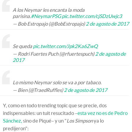
A los Neymar les encanta la moda
parisina.
#NeymarPSG
pic.twitter.com/cjSDzUwjc3
— Bob Estropajo (@BobEstropajo)
2 de agosto de 2017
Se queda
pic.twitter.com/Jpk2Ka6ZwQ
— Rodri Fuertes Puch (@rfuertespuch)
2 de agosto de
2017
Lo mismo Neymar solo se va a por tabaco.
— Bien (@TraedRuffles)
2 de agosto de 2017
Y, como en todo trending topic que se precie, dos
indispensables: un tuit resucitado –
esta vez no es de Pedro
Sánchez,
sino de Piqué– y un "
Los Simpson
ya lo
predijeron":