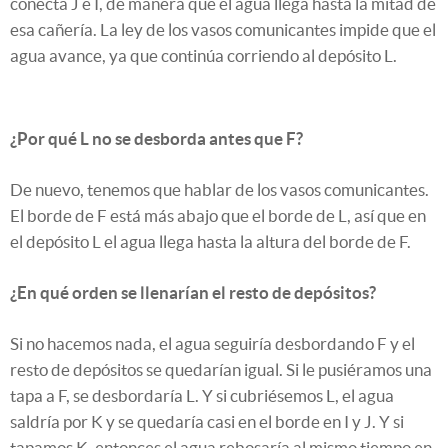
conecta J e I, de manera que el agua llega hasta la mitad de
esa cañería. La ley de los vasos comunicantes impide que el
agua avance, ya que continúa corriendo al depósito L.
¿Por qué L no se desborda antes que F?
De nuevo, tenemos que hablar de los vasos comunicantes.
El borde de F está más abajo que el borde de L, así que en
el depósito L el agua llega hasta la altura del borde de F.
¿En qué orden se llenarían el resto de depósitos?
Si no hacemos nada, el agua seguiría desbordando F y el
resto de depósitos se quedarían igual. Si le pusiéramos una
tapa a F, se desbordaría L. Y si cubriésemos L, el agua
saldría por K y se quedaría casi en el borde en I y J. Y si
tapamos K, entonces el agua rebosaría al mismo tiempo en