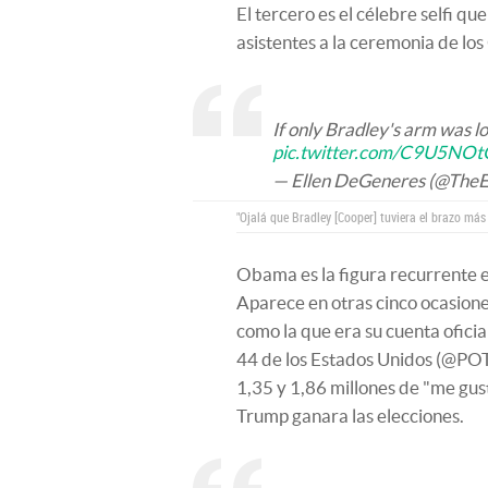
El tercero es el célebre selfi qu
asistentes a la ceremonia de lo
If only Bradley's arm was l
pic.twitter.com/C9U5NOt
— Ellen DeGeneres (@The
"Ojalá que Bradley [Cooper] tuviera el brazo más 
Obama es la figura recurrente en
Aparece en otras cinco ocasion
como la que era su cuenta ofic
44 de los Estados Unidos (@PO
1,35 y 1,86 millones de "me gu
Trump ganara las elecciones.