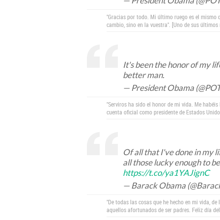
— President Obama (@PO
"Gracias por todo. Mi último ruego es el mismo 
cambio, sino en la vuestra". [Uno de sus últimos
It's been the honor of my l
better man.
— President Obama (@PO
"Serviros ha sido el honor de mi vida. Me habéis
cuenta oficial como presidente de Estados Unido
Of all that I've done in my 
all those lucky enough to b
https://t.co/ya1YAJignC
— Barack Obama (@Bara
"De todas las cosas que he hecho en mi vida, de 
aquellos afortunados de ser padres. Feliz día del