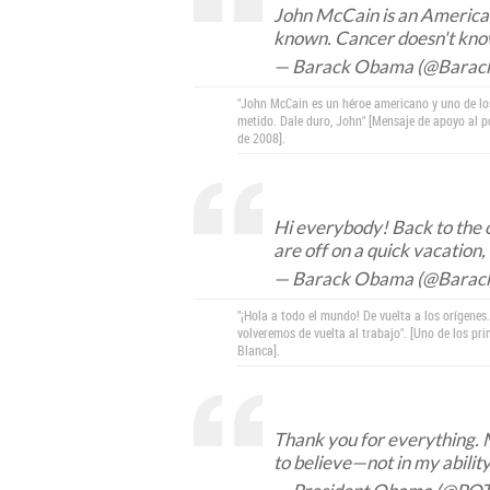
John McCain is an American 
known. Cancer doesn't know w
— Barack Obama (@Bara
"John McCain es un héroe americano y uno de lo
metido. Dale duro, John" [Mensaje de apoyo al po
de 2008].
Hi everybody! Back to the ori
are off on a quick vacation,
— Barack Obama (@Bara
"¡Hola a todo el mundo! De vuelta a los orígen
volveremos de vuelta al trabajo". [Uno de los p
Blanca].
Thank you for everything. My
to believe—not in my ability