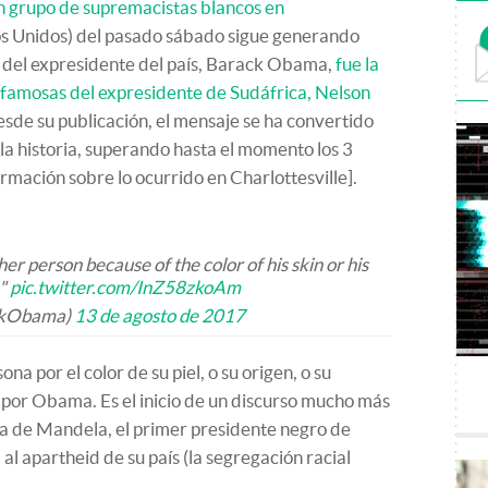
n grupo de supremacistas blancos en
os Unidos) del pasado sábado sigue generando
a del expresidente del país, Barack Obama,
fue la
s famosas del expresidente de Sudáfrica, Nelson
esde su publicación, el mensaje se ha convertido
 la historia, superando hasta el momento los 3
ormación sobre lo ocurrido en Charlottesville].
er person because of the color of his skin or his
."
pic.twitter.com/InZ58zkoAm
ckObama)
13 de agosto de 2017
a por el color de su piel, o su origen, o su
do por Obama. Es el inicio de un discurso mucho más
fía de Mandela,
el primer presidente negro de
al apartheid de su país (la segregación racial