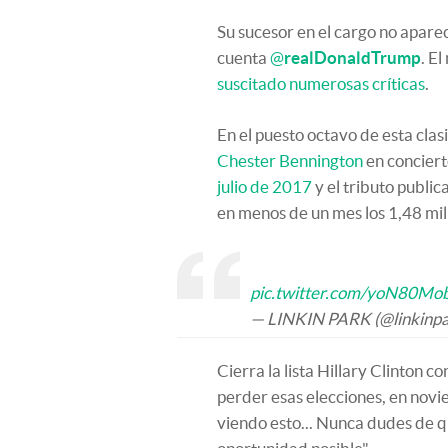
Su sucesor en el cargo no aparec
cuenta
@
realDonaldTrump
. E
suscitado numerosas críticas
.
En el puesto octavo de esta cla
Chester Bennington
en concierto
julio de 2017
y el tributo public
en menos de un mes los 1,48 mil
pic.twitter.com/yoN80Mo
— LINKIN PARK (@linkinp
Cierra la lista Hillary Clinton 
perder esas elecciones, en novi
viendo esto... Nunca dudes de 