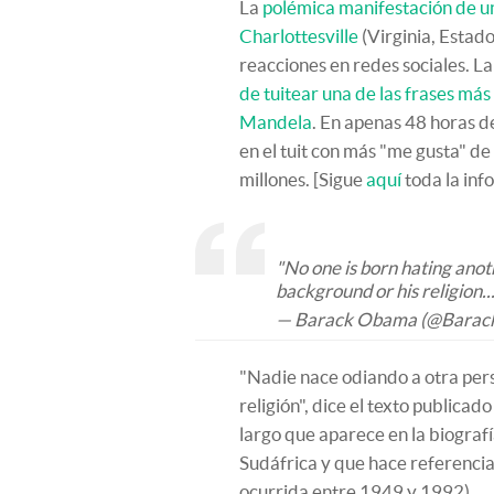
La
polémica manifestación de u
Charlottesville
(Virginia, Estad
reacciones en redes sociales. L
de tuitear una de las frases má
Mandela
. En apenas 48 horas d
en el tuit con más "me gusta" de
millones. [Sigue
aquí
toda la inf
"No one is born hating anoth
background or his religion..
— Barack Obama (@Bara
"Nadie nace odiando a otra person
religión", dice el texto publica
largo que aparece en la biogra
Sudáfrica y que hace referencia 
ocurrida entre 1949 y 1992).