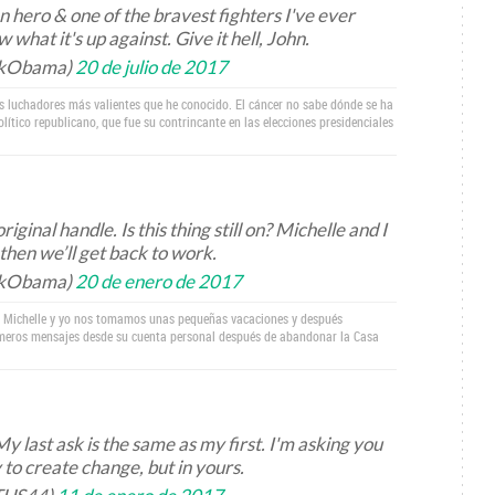
hero & one of the bravest fighters I've ever
hat it's up against. Give it hell, John.
ckObama)
20 de julio de 2017
s luchadores más valientes que he conocido. El cáncer no sabe dónde se ha
lítico republicano, que fue su contrincante en las elecciones presidenciales
ginal handle. Is this thing still on? Michelle and I
 then we’ll get back to work.
ckObama)
20 de enero de 2017
es. Michelle y yo nos tomamos unas pequeñas vacaciones y después
rimeros mensajes desde su cuenta personal después de abandonar la Casa
 last ask is the same as my first. I'm asking you
 to create change, but in yours.