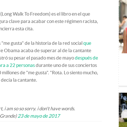
(Long Walk To Freedom) es el libro en el que
gura clave para acabar con este régimen racista,
cierra esta cita.
s "me gusta" de la historia de la red social
que
 de Obama acaba de superar al de la cantante
stró su pesar el pasado mes de mayo
después de
ara a 22 personas
durante uno de sus conciertos
 millones de "me gusta". "Rota. Lo siento mucho,
 decía la cantante.
 i am so so sorry. i don't have words.
aGrande)
23 de mayo de 2017