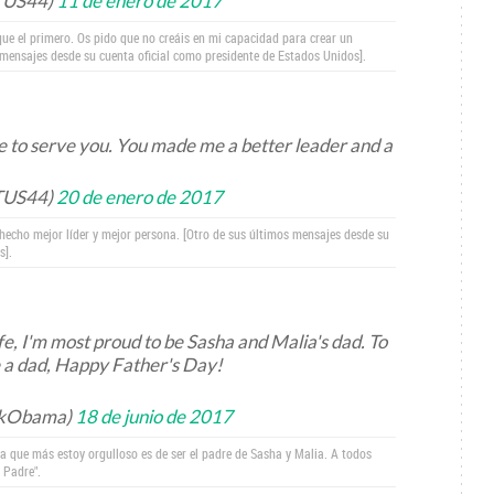
TUS44)
11 de enero de 2017
que el primero. Os pido que no creáis en mi capacidad para crear un
 mensajes desde su cuenta oficial como presidente de Estados Unidos].
ife to serve you. You made me a better leader and a
TUS44)
20 de enero de 2017
 hecho mejor líder y mejor persona. [Otro de sus últimos mensajes desde su
s].
life, I'm most proud to be Sasha and Malia's dad. To
e a dad, Happy Father's Day!
ckObama)
18 de junio de 2017
la que más estoy orgulloso es de ser el padre de Sasha y Malia. A todos
 Padre".