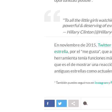
oportunidad posible".
"To all the little girls watc
powerful & deserving of eve
— Hillary Clinton (@Hillary
En noviembre de 2015,
Twitter
estrella
, por el "me gusta", que
herramienta tenía funciones má
que es el de mostrar una reacción
antiguas estrellas como actuale
* También puedes seguirnos en
Instagram
y
F