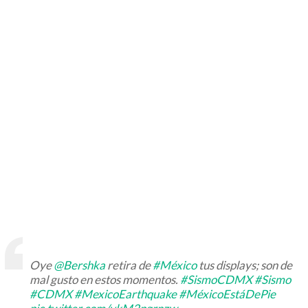
Oye
@Bershka
retira de
#México
tus displays; son de
mal gusto en estos momentos.
#SismoCDMX
#Sismo
#CDMX
#MexicoEarthquake
#MéxicoEstáDePie