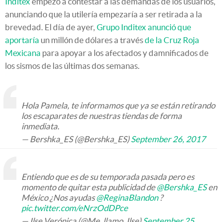
Inditex
empezó a contestar a las demandas de los usuarios,
anunciando que la utilería empezaría a ser retirada a la
brevedad. El día de ayer,
Grupo Inditex anunció que
aportaría
un millón de dólares a través
de la Cruz Roja
Mexicana
para apoyar a los afectados y damnificados de
los sismos de las últimas dos semanas.
Hola Pamela, te informamos que ya se están retirando
los escaparates de nuestras tiendas de forma
inmediata.
— Bershka_ES (@Bershka_ES)
September 26, 2017
Entiendo que es de su temporada pasada pero es
momento de quitar esta publicidad de
@Bershka_ES
en
México ¿Nos ayudas
@ReginaBlandon
?
pic.twitter.com/eNrzOdDPce
— Ilse Verónica (@Me_llamo_Ilse)
September 25,