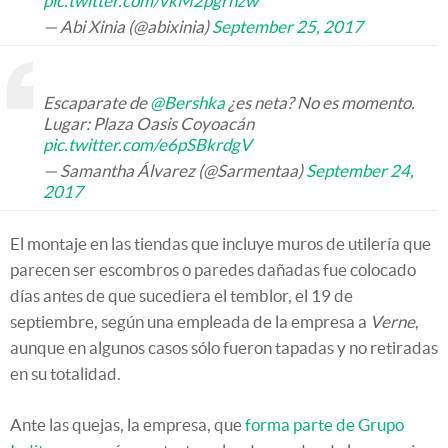
pic.twitter.com/vkM2pgrnzw
— Abi Xinia (@abixinia)
September 25, 2017
Escaparate de
@Bershka
¿es neta? No es momento.
Lugar: Plaza Oasis Coyoacán
pic.twitter.com/e6pSBkrdgV
— Samantha Álvarez (@Sarmentaa)
September 24,
2017
El montaje en las tiendas que incluye muros de utilería que
parecen ser escombros o paredes dañadas fue colocado
días antes de que sucediera el temblor, el 19 de
septiembre, según una empleada de la empresa a
Verne
,
aunque en algunos casos sólo fueron tapadas y no retiradas
en su totalidad.
Ante las quejas, la empresa, que
forma parte de Grupo