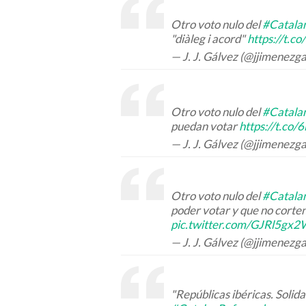
Otro voto nulo del
#Catala
"diàleg i acord"
https://t.
— J. J. Gálvez (@jjimenezg
Otro voto nulo del
#Catala
puedan votar
https://t.co
— J. J. Gálvez (@jjimenezg
Otro voto nulo del
#Catala
poder votar y que no corten
pic.twitter.com/GJRl5gx
— J. J. Gálvez (@jjimenezg
"Repúblicas ibéricas. Solida