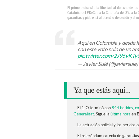
El primero dice sí a la libertad, al derecho de l
Cataluña del PDeCat, a la Cataluña del 3%, a la 
garantías y pide el sí al derecho de decidir y el n
Aqui en Colombia y desde la
con este voto nulo de un a
pic.twitter.com/2J95vKTy
— Javier Sulé (@javiersule)
Ya que estás aquí...
… El 1-O terminó con
844 heridos, co
Generalitat
. Sigue la
última hora
en E
... La actuación policial y los heridos
... El referéndum carecía de garantí