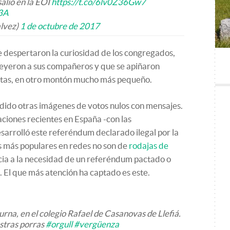
alió en la EOI
https://t.co/6lv0Z36Gw7
63A
alvez)
1 de octubre de 2017
e despertaron la curiosidad de los congregados,
leyeron a sus compañeros y que se apiñaron
letas, en otro montón mucho más pequeño.
dido otras imágenes de votos nulos con mensajes.
aciones recientes en España -con las
esarrolló este referéndum declarado ilegal por la
los más populares en redes no son de
rodajas de
ncia a la necesidad de un referéndum pactado o
. El que más atención ha captado es este.
urna, en el colegio Rafael de Casanovas de Llefiá.
stras porras
#orgull
#vergüenza