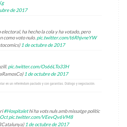
Kg
tubre de 2017
o electoral, ha hecho la cola y ha votado, pero
en como voto nulo.
pic.twitter.com/t6RhjvneYW
stocomics)
1 de octubre de 2017
zill.
pic.twitter.com/Os66LTo33H
iaRamosCo)
1 de octubre de 2017
votar en un referéndum pactado y con garantías. Diálogo y negociación.
ri
#Hospitalet
hi ha vots nuls amb missatge polític
Oct
pic.twitter.com/VEevQv6VM8
Catalunya)
1 de octubre de 2017