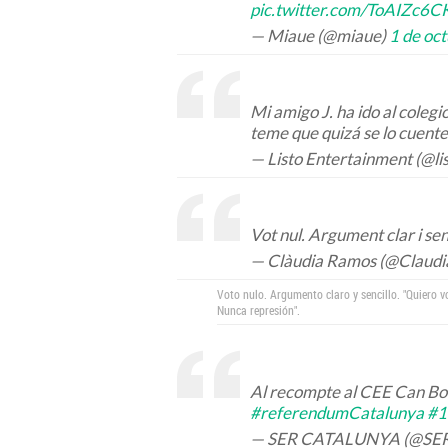
pic.twitter.com/ToAIZc6C
— Miaue (@miaue)
1 de oc
Mi amigo J. ha ido al colegi
teme que quizá se lo cuent
— Listo Entertainment (@li
Vot nul. Argument clar i sen
— Clàudia Ramos (@Claud
Voto nulo. Argumento claro y sencillo. "Quiero 
Nunca represión".
Al recompte al CEE Can Bo
#referendumCatalunya
#1
— SER CATALUNYA (@SER