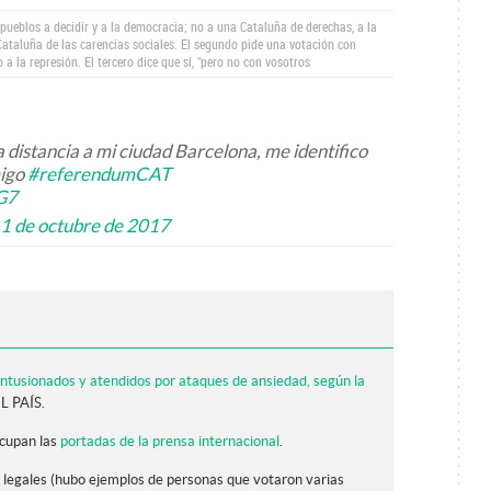
os pueblos a decidir y a la democracia; no a una Cataluña de derechas, a la
Cataluña de las carencias sociales. El segundo pide una votación con
o a la represión. El tercero dice que sí, "pero no con vosotros
 distancia a mi ciudad Barcelona, me identifico
migo
#referendumCAT
G7
1 de octubre de 2017
ntusionados y atendidos por ataques de ansiedad, según la
L PAÍS.
 ocupan las
portadas de la prensa internacional
.
as legales (hubo ejemplos de personas que votaron varias