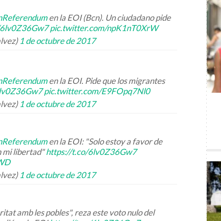
nReferendum
en la EOI (Bcn). Un ciudadano pide
co/6lv0Z36Gw7
pic.twitter.com/npK1nT0XrW
alvez)
1 de octubre de 2017
nReferendum
en la EOI. Pide que los migrantes
/6lv0Z36Gw7
pic.twitter.com/E9FOpq7Nl0
alvez)
1 de octubre de 2017
nReferendum
en la EOI: "Solo estoy a favor de
 mi libertad"
https://t.co/6lv0Z36Gw7
2WD
alvez)
1 de octubre de 2017
ritat amb les pobles", reza este voto nulo del