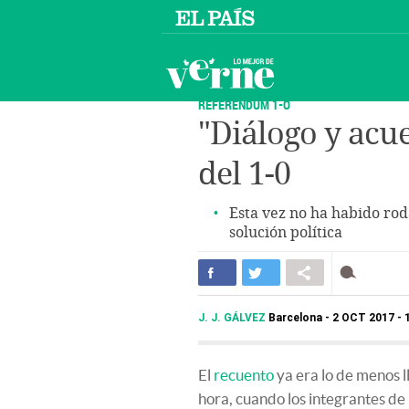
REFERÉNDUM 1-O
"Diálogo y acue
del 1-0
Esta vez no ha habido rod
solución política
J. J. GÁLVEZ
Barcelona
2 OCT 2017 - 
El
recuento
ya era lo de menos l
hora, cuando los integrantes de 