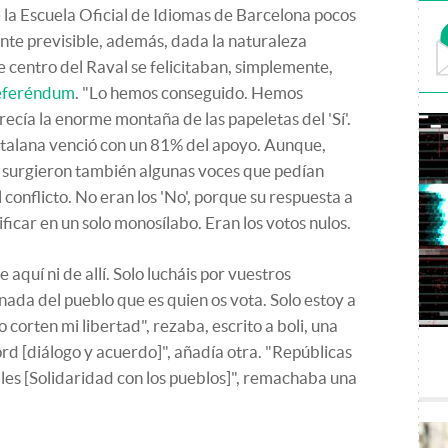
de la Escuela Oficial de Idiomas de Barcelona pocos
nte previsible, además, dada la naturaleza
te centro del Raval se felicitaban, simplemente,
referéndum
. "Lo hemos conseguido. Hemos
recía la enorme montaña de las papeletas del 'Sí'.
atalana venció con un 81% del apoyo. Aunque,
n, surgieron también algunas voces que pedían
 conflicto. No eran los 'No', porque su respuesta a
ficar en un solo monosílabo. Eran los votos nulos.
 aquí ni de allí. Solo lucháis por vuestros
nada del pueblo que es quien os vota. Solo estoy a
 corten mi libertad", rezaba, escrito a boli, una
cord [diálogo y acuerdo]", añadía otra. "Repúblicas
bles [Solidaridad con los pueblos]", remachaba una