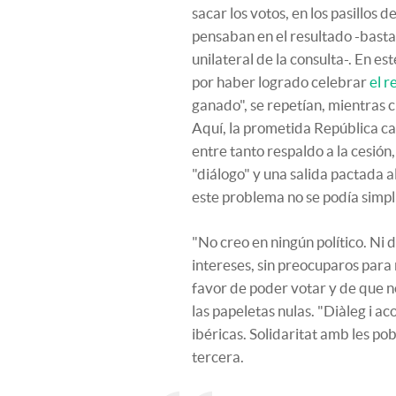
sacar los votos, en los pasillos 
pensaban en el resultado -basta
unilateral de la consulta-. En es
por haber logrado celebrar
el 
ganado", se repetían, mientras c
Aquí, la prometida República c
entre tanto respaldo a la cesió
"diálogo" y una salida pactada al
este problema no se podía simpli
"No creo en ningún político. Ni de
intereses, sin preocuparos para 
favor de poder votar y de que no
las papeletas nulas. "Diàleg i a
ibéricas. Solidaritat amb les po
tercera.