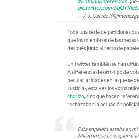
#CatalanReferendum
que s
pic.twitter.com/5bQYRlq
— J. J. Gálvez (@jjimenezg
Toda una serie de peticiones qu
que los miembros de las mesas 
después junto al resto de pape
En Twitter también se han difun
A diferencia de otro tipo de vot
peculariaridades en la que se d
Justicia-, esta vez los votos nu
chorizo
, sino que hacen refere
rechazaban la actuación policial
Esta papeleta estaba en mi 
Mirad lo que consiguen vue