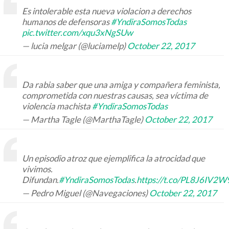
Es intolerable esta nueva violacion a derechos
humanos de defensoras
#YndiraSomosTodas
pic.twitter.com/xqu3xNgSUw
— lucia melgar (@luciamelp)
October 22, 2017
Da rabia saber que una amiga y compañera feminista,
comprometida con nuestras causas, sea víctima de
violencia machista
#YndiraSomosTodas
— Martha Tagle (@MarthaTagle)
October 22, 2017
Un episodio atroz que ejemplifica la atrocidad que
vivimos.
Difundan.
#YndiraSomosTodas
.
https://t.co/PL8J6IV2W
— Pedro Miguel (@Navegaciones)
October 22, 2017