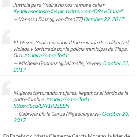
Justicia para Yndira no nos vamos a callar
#yndirasomostodas
pic.twitter.com/D9eyCtaaa4
— Vanessa Díaz (@vandiren77)
October 22, 2017
El 16 sep. Yndira Sandoval fue privada de su libertad,
violada y torturada por la policía municipal de Tlapa,
Gro.
#YndiraSomosTodas
— Michelle Gpomez (@Michelle_Yeyee)
October 22,
2017
Mujeres torturando mujeres, llegamos al fondo de la
podredumbre.
#YndiraSomosTodas
https://t.co/LKf1P2zEEN
— Gabriela De la Garza (@gadelagarza)
October 23,
2017
En Facebook, María Clemente García Moreno, la líder de