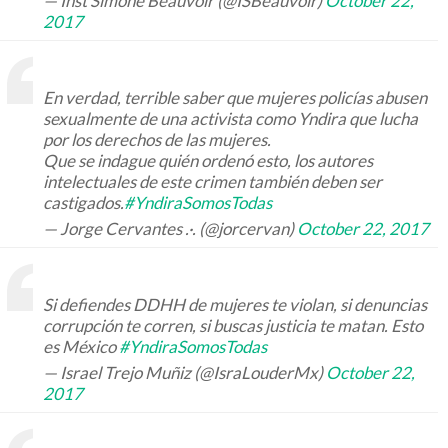
— Inst Simone Beauvoir (@ISBeauvoir)
October 22,
2017
En verdad, terrible saber que mujeres policías abusen
sexualmente de una activista como Yndira que lucha
por los derechos de las mujeres.
Que se indague quién ordenó esto, los autores
intelectuales de este crimen también deben ser
castigados.
#YndiraSomosTodas
— Jorge Cervantes .·. (@jorcervan)
October 22, 2017
Si defiendes DDHH de mujeres te violan, si denuncias
corrupción te corren, si buscas justicia te matan. Esto
es México
#YndiraSomosTodas
— Israel Trejo Muñiz (@IsraLouderMx)
October 22,
2017