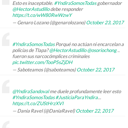
Esto es inaceptable.
#YndiraSomosTodas
gobernador
@HectorAstudillo
debe responder
https://t.co/wW80RwWzwY
— Genaro Lozano (@genarolozano)
October 23, 2017
#YndiraSomosTodas
Porqué no actúan ni encarcelan a
policías de Tlapa?
@HectorAstudillo
@osoriochong
..
fueron sus narcocómplices criminales
pic.twitter.com/TooP5sZjDH
— Saboteamos (@saboteamos)
October 22, 2017
@YndiraSandoval
me duele profundamente leer esto
#YndiraSomosTodas
#JusticiaParaYndira
...
https://t.co/ZUStHrzXVI
— Dania Ravel (@DaniaRavel)
October 22, 2017