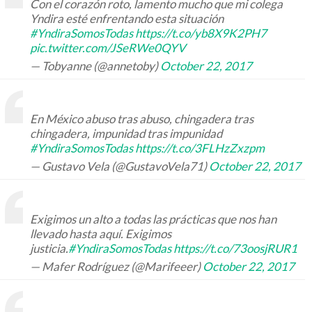
Con el corazón roto, lamento mucho que mi colega
Yndira esté enfrentando esta situación
#YndiraSomosTodas
https://t.co/yb8X9K2PH7
pic.twitter.com/JSeRWe0QYV
— Tobyanne (@annetoby)
October 22, 2017
En México abuso tras abuso, chingadera tras
chingadera, impunidad tras impunidad
#YndiraSomosTodas
https://t.co/3FLHzZxzpm
— Gustavo Vela (@GustavoVela71)
October 22, 2017
Exigimos un alto a todas las prácticas que nos han
llevado hasta aquí. Exigimos
justicia.
#YndiraSomosTodas
https://t.co/73oosjRUR1
— Mafer Rodríguez (@Marifeeer)
October 22, 2017