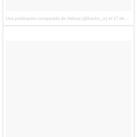
Una publicación compartida de Helena (@hache_cr)
el
17 de Nov de 2017 a la(s) 11:03 PST