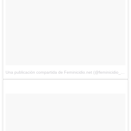
Una publicación compartida de Feminicidio.net (@feminicidio_net)
e