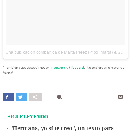
Una publicación compartida de Marta Pérez (@pg_marta)
el
17 de Nov de 2017 a la(s) 10:45 PST
* También puedes seguirnos en
Instagram
y
Flipboard
. ¡No te pierdas lo mejor de
Verne!
SIGUE LEYENDO
"Hermana, yo sí te creo", un texto para