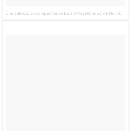
Una publicación compartida de Lara (@lacebf)
el
17 de Nov de 2017 a la(s) 3:45 PST