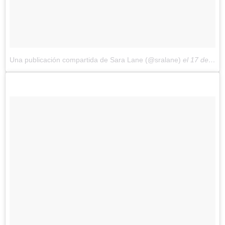
Una publicación compartida de Sara Lane (@sralane)
el
17 de Nov de 2017 a la(s) 1:38 PST