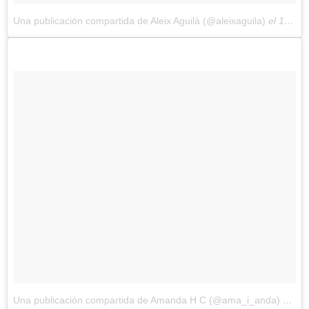
Una publicación compartida de Aleix Aguilà (@aleixaguila)
el
17 de Nov de 2017 a la(s) 1:20 PST
Una publicación compartida de Amanda H C (@ama_i_anda)
el
17 