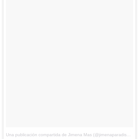
Una publicación compartida de Jimena Mas (@jimenaparadiso)
el
1