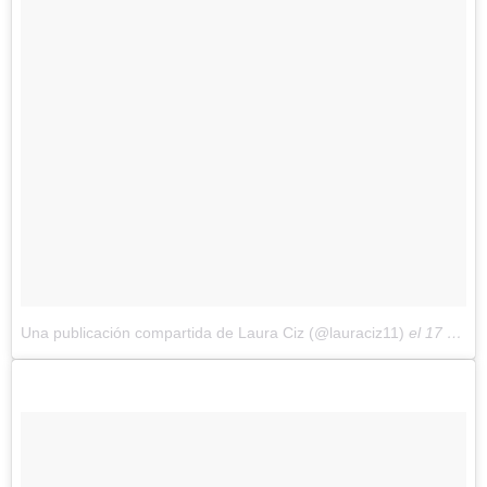
Una publicación compartida de Laura Ciz (@lauraciz11)
el
17 de Nov de 2017 a la(s) 9:01 PST