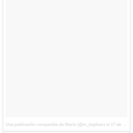
Una publicación compartida de María (@m_bspitzer)
el
17 de Nov de 2017 a la(s) 1:10 PST