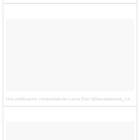
Una publicación compartida de Laura Ena (@lauradiezena_)
el
17 