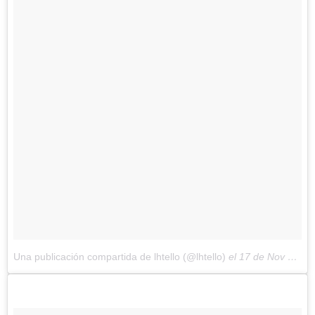
Una publicación compartida de lhtello (@lhtello)
el
17 de Nov de 2017 a la(s) 11:56 PST