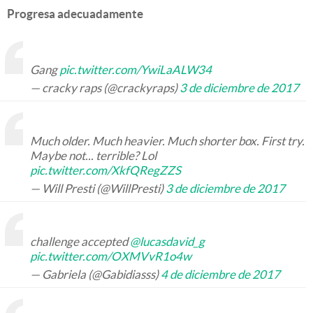
Progresa adecuadamente
Gang
pic.twitter.com/YwiLaALW34
— cracky raps (@crackyraps)
3 de diciembre de 2017
Much older. Much heavier. Much shorter box. First try.
Maybe not... terrible? Lol
pic.twitter.com/XkfQRegZZS
— Will Presti (@WillPresti)
3 de diciembre de 2017
challenge accepted
@lucasdavid_g
pic.twitter.com/OXMVvR1o4w
— Gabriela (@Gabidiasss)
4 de diciembre de 2017