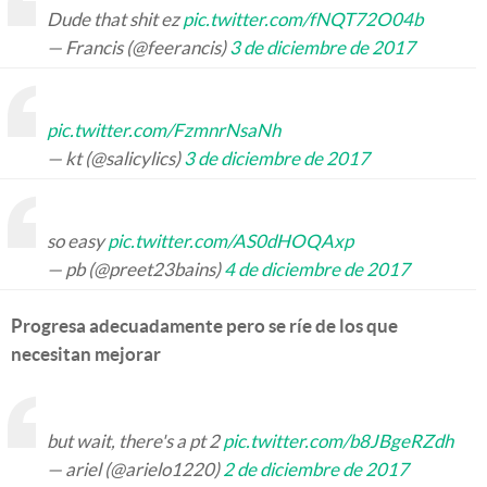
Dude that shit ez
pic.twitter.com/fNQT72O04b
— Francis (@feerancis)
3 de diciembre de 2017
pic.twitter.com/FzmnrNsaNh
— kt (@salicylics)
3 de diciembre de 2017
so easy
pic.twitter.com/AS0dHOQAxp
— pb (@preet23bains)
4 de diciembre de 2017
Progresa adecuadamente pero se ríe de los que
necesitan mejorar
but wait, there's a pt 2
pic.twitter.com/b8JBgeRZdh
— ariel (@arielo1220)
2 de diciembre de 2017