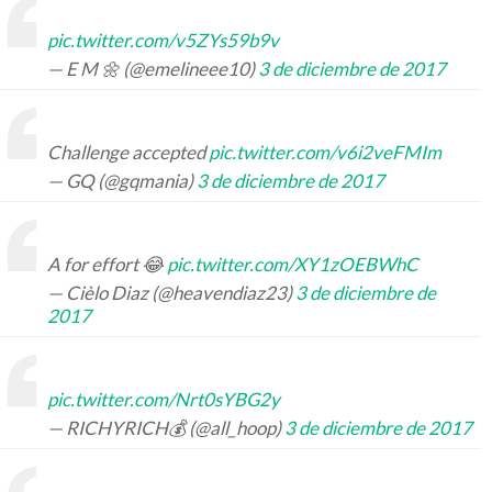
pic.twitter.com/v5ZYs59b9v
— E M 🌼 (@emelineee10)
3 de diciembre de 2017
Challenge accepted
pic.twitter.com/v6i2veFMIm
— GQ (@gqmania)
3 de diciembre de 2017
A for effort 😂
pic.twitter.com/XY1zOEBWhC
— Cièlo Diaz (@heavendiaz23)
3 de diciembre de
2017
pic.twitter.com/Nrt0sYBG2y
— RICHYRICH💰 (@all_hoop)
3 de diciembre de 2017