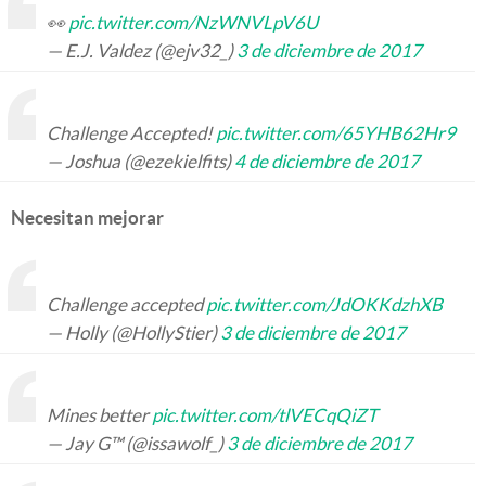
👀
pic.twitter.com/NzWNVLpV6U
— E.J. Valdez (@ejv32_)
3 de diciembre de 2017
Challenge Accepted!
pic.twitter.com/65YHB62Hr9
— Joshua (@ezekielfits)
4 de diciembre de 2017
Necesitan mejorar
Challenge accepted
pic.twitter.com/JdOKKdzhXB
— Holly (@HollyStier)
3 de diciembre de 2017
Mines better
pic.twitter.com/tlVECqQiZT
— Jay G™ (@issawolf_)
3 de diciembre de 2017