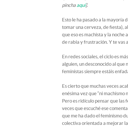
pincha
aquí
].
Esto le ha pasado a la mayoría d
tomar una cerveza, de fiesta), a
que eso es machista y la noche 
de rabia y frustración. Y te vas
En redes sociales, el ciclo es más
alguien, un desconocido al que n
feministas siempre estáis enfa
Es cierto que muchas veces aca
enésima vez que “ni machismo ni
Pero es ridículo pensar que las
veces que escuché ese comentari
que me ha dado el feminismo dur
colectiva orientada a mejorar l