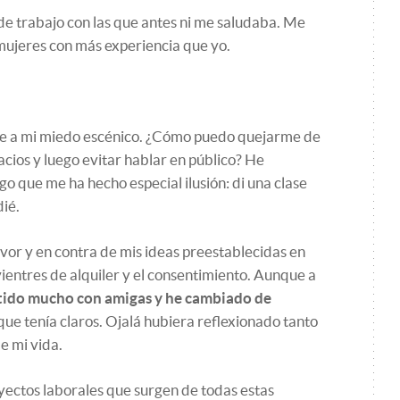
e trabajo con las que antes ni me saludaba. Me
 mujeres con más experiencia que yo.
me a mi miedo escénico. ¿Cómo puedo quejarme de
cios y luego evitar hablar en público? He
go que me ha hecho especial ilusión: di una clase
dié.
avor y en contra de mis ideas preestablecidas en
vientres de alquiler y el consentimiento. Aunque a
tido mucho con amigas y he cambiado de
ue tenía claros. Ojalá hubiera reflexionado tanto
e mi vida.
yectos laborales que surgen de todas estas