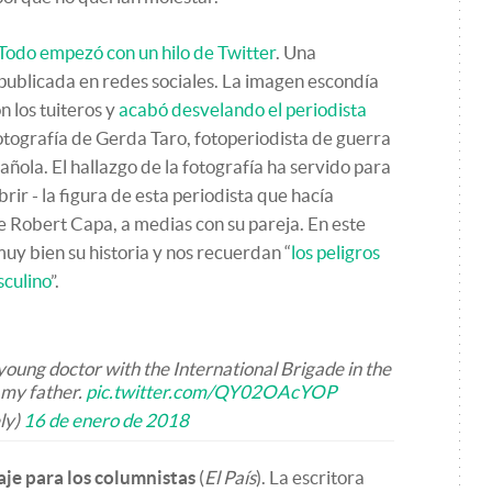
Todo empezó con un hilo de Twitter
. Una
 publicada en redes sociales. La imagen escondía
n los tuiteros y
acabó desvelando el periodista
 fotografía de Gerda Taro, fotoperiodista de guerra
añola. El hallazgo de la fotografía ha servido para
rir - la figura de esta periodista que hacía
e Robert Capa, a medias con su pareja. En este
muy bien su historia y nos recuerdan “
los peligros
culino
”.
 young doctor with the International Brigade in the
 my father.
pic.twitter.com/QY02OAcYOP
ly)
16 de enero de 2018
aje para los columnistas
(
El País
). La escritora