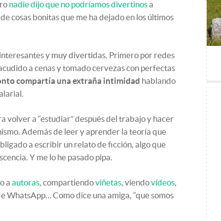
ero
nadie dijo que no podríamos divertinos
a
l de cosas bonitas que me ha dejado en los últimos
, interesantes y muy divertidas. Primero por redes
 acudido a cenas y tomado cervezas con perfectas
onto compartía una extraña intimidad
hablando
larial.
a volver a “estudiar” después del trabajo y hacer
nismo. Además de leer y aprender la teoría que
ligado a escribir un relato de ficción, algo que
scencia. Y me lo he pasado pipa.
do a
autoras
, compartiendo
viñetas
, viendo
vídeos
,
s de WhatsApp… Como dice una amiga, “que somos