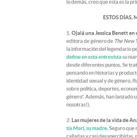
lo demás, creo que esta es la p
ESTOS DÍAS,
1.
Ojalá una Jessica Benett en
editora de género de
The New 
la información del legendario p
define en esta entrevista
su nue
desde diferentes puntos. Se trat
pensando en historias y produc
identidad sexual y de género, flu
sobre política, deportes, econom
género”. Además, han lanzado u
nosotras!).
2.
Las mujeres de la vida de Ana
tía Mari, su madre
. Seguro que
calladas y casi desapercibidas,