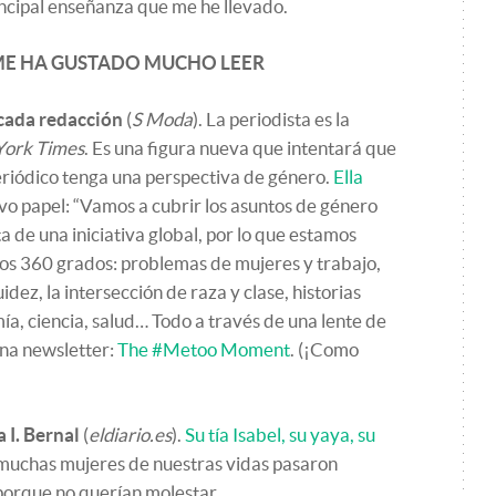
rincipal enseñanza que me he llevado.
 ME HA GUSTADO MUCHO LEER
 cada redacción
(
S Moda
). La periodista es la
York Times
. Es una figura nueva que intentará que
eriódico tenga una perspectiva de género.
Ella
vo papel: “Vamos a cubrir los asuntos de género
a de una iniciativa global, por lo que estamos
tos 360 grados: problemas de mujeres y trabajo,
idez, la intersección de raza y clase, historias
ía, ciencia, salud… Todo a través de una lente de
na newsletter:
The #Metoo Moment
. (¡Como
 I. Bernal
(
eldiario.es
).
Su tía Isabel, su yaya, su
 muchas mujeres de nuestras vidas pasaron
 porque no querían molestar.