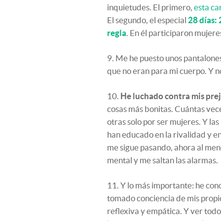
inquietudes. El primero,
esta ca
El segundo, el especial
28 días: 
regla
. En él participaron mujer
9. Me he puesto unos pantalones
que no eran para mi cuerpo. Y n
10.
He luchado contra mis prej
cosas más bonitas. Cuántas vece
otras solo por ser mujeres. Y l
han educado en la rivalidad y 
me sigue pasando, ahora al men
mental y me saltan las alarmas.
11. Y lo más importante: he con
tomado conciencia de mis propio
reflexiva y empática. Y ver tod