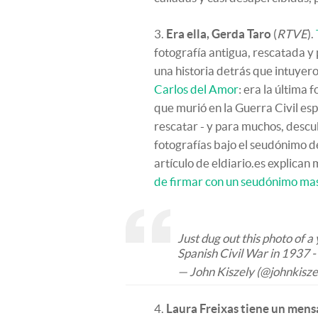
3.
Era ella, Gerda Taro
(
RTVE
).
fotografía antigua, rescatada y
una historia detrás que intuyero
Carlos del Amor
: era la última
que murió en la Guerra Civil esp
rescatar - y para muchos, descub
fotografías bajo el seudónimo d
artículo de eldiario.es explican 
de firmar con un seudónimo mas
Just dug out this photo of a
Spanish Civil War in 1937 -
— John Kiszely (@johnkisze
4.
Laura Freixas tiene un mens