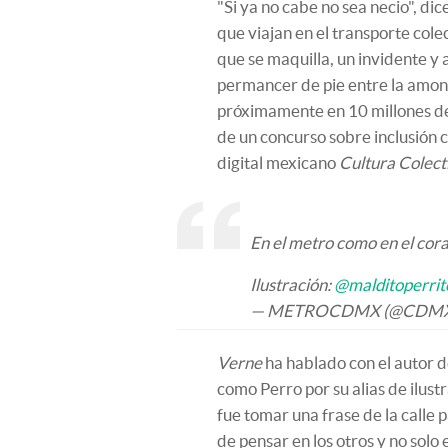
"Si ya no cabe no sea necio", dic
que viajan en el transporte cole
que se maquilla, un invidente 
permancer de pie entre la amon
próximamente en 10 millones de
de un concurso sobre inclusión 
digital mexicano
Cultura Colect
En el metro como en el cora
Ilustración:
@malditoperrit
— METROCDMX (@CDMX
Verne
ha hablado con el autor d
como Perro por su alias de ilustr
fue tomar una frase de la calle 
de pensar en los otros y no solo 