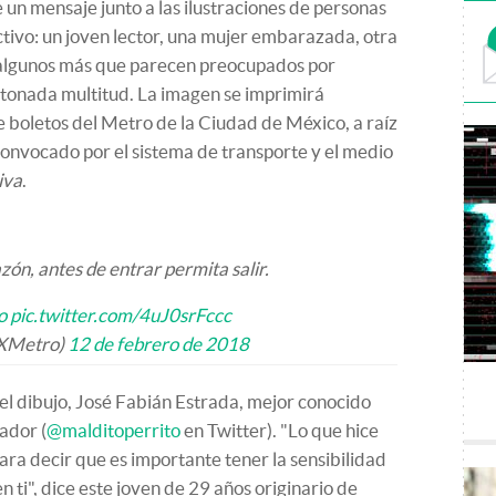
e un mensaje junto a las ilustraciones de personas
ctivo: un joven lector, una mujer embarazada, otra
y algunos más que parecen preocupados por
tonada multitud. La imagen se imprimirá
 boletos del Metro de la Ciudad de México, a raíz
convocado por el sistema de transporte y el medio
iva
.
zón, antes de entrar permita salir.
o
pic.twitter.com/4uJ0srFccc
Metro)
12 de febrero de 2018
el dibujo, José Fabián Estrada, mejor conocido
ador (
@malditoperrito
en Twitter). "Lo que hice
para decir que es importante tener la sensibilidad
en ti", dice este joven de 29 años originario de