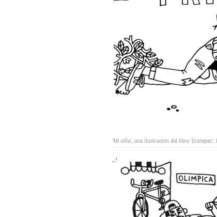
'Mi niña', una ilustración del libro 'Ecatepec'.