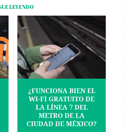
GUE LEYENDO
¿FUNCIONA BIEN EL
WI-FI GRATUITO DE
LA LÍNEA 7 DEL
METRO DE LA
CIUDAD DE MÉXICO?