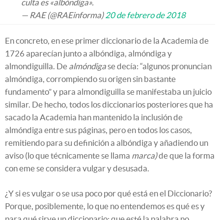
culta es «albóndiga».
— RAE (@RAEinforma)
20 de febrero de 2018
En concreto, en ese primer diccionario de la Academia de
1726 aparecían junto a albóndiga, almóndiga y
almondiguilla. De
almóndiga
se decía: “algunos pronuncian
almóndiga, corrompiendo su origen sin bastante
fundamento” y para almondiguilla se manifestaba un juicio
similar. De hecho, todos los diccionarios posteriores que ha
sacado la Academia han mantenido la inclusión de
almóndiga entre sus páginas, pero en todos los casos,
remitiendo para su definición a albóndiga y añadiendo un
aviso (lo que técnicamente se llama
marca)
de que la forma
con eme se considera vulgar y desusada.
¿Y si es vulgar o se usa poco por qué está en el Diccionario?
Porque, posiblemente, lo que no entendemos es qué es y
para qué sirve un diccionario; que esté la palabra no