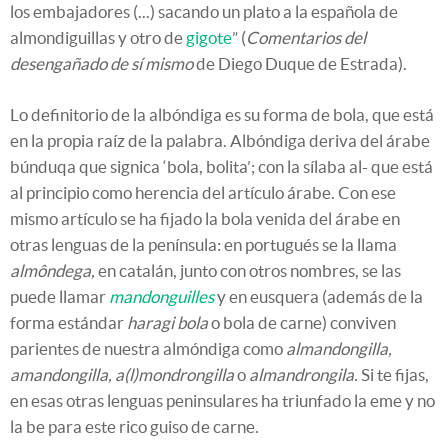
los embajadores (...) sacando un plato a la española de
almondiguillas y otro de
gigote
” (
Comentarios del
desengañado de sí mismo
de Diego Duque de Estrada).
Lo definitorio de la albóndiga es su forma de bola, que está
en la propia raíz de la palabra. Albóndiga deriva del árabe
búnduqa que signica ‘bola, bolita’; con la sílaba al- que está
al principio como herencia del artículo árabe. Con ese
mismo artículo se ha fijado la bola venida del árabe en
otras lenguas de la península: en portugués se la llama
almôndega,
en catalán, junto con otros nombres, se las
puede llamar
mandonguilles
y en eusquera (además de la
forma estándar
haragi bola
o bola de carne) conviven
parientes de nuestra almóndiga como
almandongilla,
amandongilla, a(l)mondrongilla
o
almandrongila.
Si te fijas,
en esas otras lenguas peninsulares ha triunfado la eme y no
la be para este rico guiso de carne.