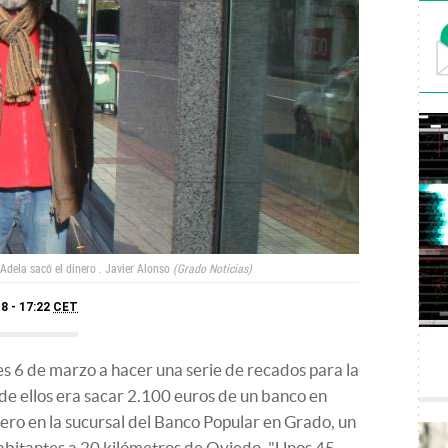
Adela sacó el dinero .
Javier Alonso
Grado Noticias
8 - 17:22
CET
s 6 de marzo a hacer una serie de recados para la
de ellos era sacar 2.100 euros de un banco en
inero en la sucursal del Banco Popular en Grado, un
abitantes a 20 kilómetros de Oviedo. "Unos 45