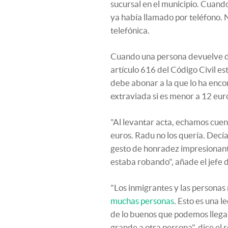
sucursal en el municipio. Cuando
ya había llamado por teléfono. 
telefónica.
Cuando una persona devuelve d
artículo 616 del Código Civil es
debe abonar a la que lo ha enco
extraviada si es menor a 12 eur
"Al levantar acta, echamos cue
euros. Radu no los quería. Decí
gesto de honradez impresionante
estaba robando", añade el jefe d
"Los inmigrantes y las persona
muchas personas
. Esto es una l
de lo buenos que podemos llegar
grande a otra persona", dice el 