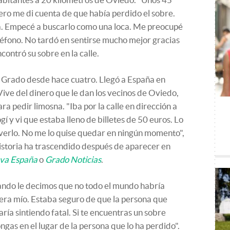
ero me di cuenta de que había perdido el sobre.
a. Empecé a buscarlo como una loca. Me preocupé
léfono. No tardó en sentirse mucho mejor gracias
contró su sobre en la calle.
 Grado desde hace cuatro. Llegó a España en
ve del dinero que le dan los vecinos de Oviedo,
a pedir limosna. "Iba por la calle en dirección a
gí y vi que estaba lleno de billetes de 50 euros. Lo
verlo. No me lo quise quedar en ningún momento",
historia ha trascendido después de aparecer en
va España
o
Grado Noticias
.
ando le decimos que no todo el mundo habría
o era mío. Estaba seguro de que la persona que
aría sintiendo fatal. Si te encuentras un sobre
ngas en el lugar de la persona que lo ha perdido".