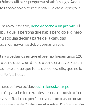
 fuimos allí para preguntar si sabían algo, Adela
No tardó en venir", recuerda Cuevas a
Verne
vía
inero extraviado,
tiene derecho a un premio
. El
tipula que la persona que había perdido el dinero
ntrado una décima parte de la cantidad
os. Si es mayor, se debe abonar un 5%.
nta y quedamos en que el premio fuesen unos 120
a que no quería un dinero que no era suyo. Fue un
. Le expliqué que tenía derecho a ello, que no lo
e Policía Local.
s más desfavorecidas
están denostadas por
ección para los intolerantes. Es una demostración
 a ser. Radu no quería provocar un trastorno tan
responsable de Caritas en el pueblo. Buliga le quita