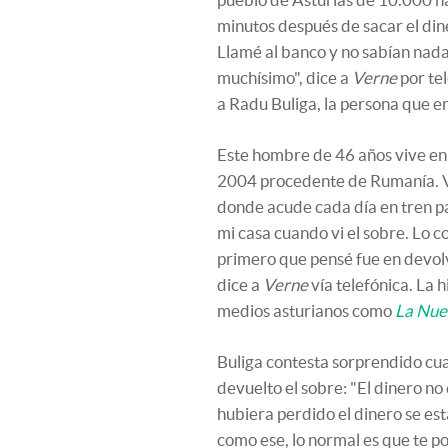
minutos después de sacar el din
Llamé al banco y no sabían nad
muchísimo", dice a
Verne
por te
a Radu Buliga, la persona que en
Este hombre de 46 años vive en
2004 procedente de Rumanía. Vi
donde acude cada día en tren par
mi casa cuando vi el sobre. Lo co
primero que pensé fue en devol
dice a
Verne
vía telefónica. La 
medios asturianos como
La Nue
Buliga contesta sorprendido cu
devuelto el sobre: "El dinero n
hubiera perdido el dinero se est
como ese, lo normal es que te po