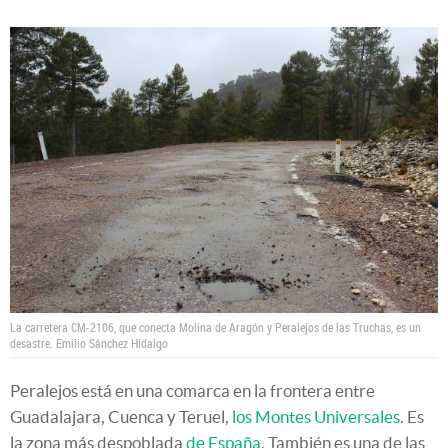
La carretera CM-2106, que conecta Molina de Aragón y Peralejos de las Truchas, es un
desastre.
Emilio Sánchez Hidalgo
Peralejos está en una comarca en la frontera entre
Guadalajara, Cuenca y Teruel,
los Montes Universales
. Es
la zona más despoblada
de España
. También es una de las