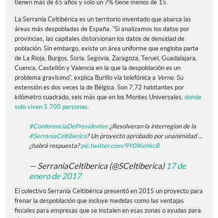
tienen más de 65 años y solo un 7% tiene menos de 15.
La Serranía Celtibérica es un territorio inventado que abarca las
áreas más despobladas de España. "Si analizamos los datos por
provincias, las capitales distorsionan los datos de densidad de
población. Sin embargo, existe un área uniforme que engloba parte
de La Rioja, Burgos, Soria, Segovia, Zaragoza, Teruel, Guadalajara,
Cuenca, Castellón y Valencia en la que la despoblación es un
problema gravísimo", explica Burillo vía telefónica a
Verne
. Su
extensión es dos veces la de Bélgica. Son 7,72 habitantes por
kilómetro cuadrado, seis más que en los Montes Universales,
donde
solo viven 5.700 personas
.
#ConferenciaDePresidentes
¿Resolveran la interregion de la
#SerraniaCeltiberica
? Un proyecto aprobado por unanimidad ...
¿habrá respuesta?
pic.twitter.com/9Y0lKehkcB
— SerraniaCeltiberica (@SCeltiberica)
17 de
enero de 2017
El colectivo Serranía Celtibérica presentó en 2015 un proyecto para
frenar la despoblación que incluye medidas como las ventajas
fiscales para empresas que se instalen en esas zonas o ayudas para