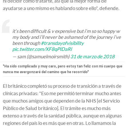
ni decidir cómo tratarte, así que la mejor forma de
ayudarse a uno mismo es hablando sobre ello", defiende.
it’s been difficult & v expensive but i’m so so happy w
my body and i’ll never be ashamed of the journey i’ve
been through
#transdayofvisibility
pic.twitter.com/XF8qPIDaRl
— sam (@samuelmoirsmith)
31 de marzo de 2018
"Ha sido complicado y muy caro, pero estoy tan feliz con mi cuerpo que
nunca me avergonzaré del camino que he recorrido"
El británico completó su proceso de transición a través de
clínicas privadas: "Eso me permitió terminar mucho antes
que muchos amigos que dependen de la NHS [
el Servicio
Público de Salud británico]
. El trámite es mucho más
extenso a través de la sanidad pública, aunque en algunas
regiones del país lo es más que en otras. Lo llamamos la