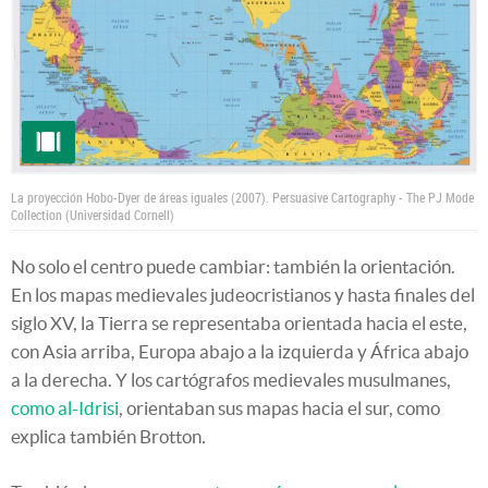
La proyección Hobo-Dyer de áreas iguales (2007).
Persuasive Cartography - The PJ Mode
Collection (Universidad Cornell)
No solo el centro puede cambiar: también la orientación.
En los mapas medievales judeocristianos y hasta finales del
siglo XV, la Tierra se representaba orientada hacia el este,
con Asia arriba, Europa abajo a la izquierda y África abajo
a la derecha. Y los cartógrafos medievales musulmanes,
como al-Idrisi
, orientaban sus mapas hacia el sur, como
explica también Brotton
.