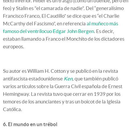
texto inferior. Hitler es un trasgo (como un duende, pero en
feo) y Stalin es "el camarada de nadie". Del “generalísimo
Francisco Franco, El Caudillo” se dice que es “el Charlie
McCarthy del Fascismo”, en referencia
al muñeco más
famoso del ventrílocuo Edgar John Bergen
. Es decir,
estaban llamando a Franco el Monchito de los dictadores
europeos.
Su autor es William H. Cotton y se publicó en la revista
antifascista estadounidense
Ken
,
que también publicó
varios artículos sobre la Guerra Civil española de Ernest
Hemingway. La revista tuvo que cerrar en 1939 por los
temores de los anunciantes y tras un boicot de la Iglesia
Católica.
6. El mundo en un trébol