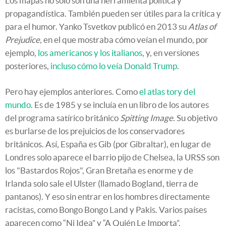
Los mapas no solo son una herramienta política y
propagandística. También pueden ser útiles para la crítica y
para el humor. Yanko Tsvetkov publicó en 2013 su
Atlas of
Prejudice,
en el que mostraba cómo veían el mundo, por
ejemplo,
los americanos y los italianos
, y, en versiones
posteriores,
incluso cómo lo veía Donald Trump
.
Pero hay ejemplos anteriores. Como
el atlas tory del
mundo
. Es de 1985 y se incluía en un libro de los autores
del programa satírico británico
Spitting Image.
Su objetivo
es burlarse de los prejuicios de los conservadores
británicos. Así, España es Gib (por Gibraltar), en lugar de
Londres solo aparece el barrio pijo de Chelsea, la URSS son
los "Bastardos Rojos", Gran Bretaña es enorme y de
Irlanda solo sale el Ulster (llamado Bogland, tierra de
pantanos). Y eso sin entrar en los hombres directamente
racistas, como Bongo Bongo Land y Pakis. Varios países
aparecen como “Ni Idea” y “A Quién Le Importa”.