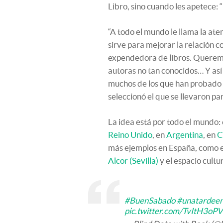
Libro, sino cuando les apetece: 
“A todo el mundo le llama la aten
sirve para mejorar la relación 
expendedora de libros. Querem
autoras no tan conocidos… Y así 
muchos de los que han probado c
seleccionó el que se llevaron p
La idea está por todo el mundo:
Reino Unido
, en
Argentina
, en
C
más ejemplos en España, como es
Alcor (Sevilla)
y el espacio cult
#BuenSabado
#unatardee
pic.twitter.com/TvItH3oP