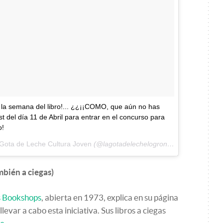
 la semana del libro!... ¿¿¡¡COMO, que aún no has
t del día 11 de Abril para entrar en el concurso para
o!
Gota de Leche Cultura Joven
(@lagotadelechelogrono) el
18 Abr, 2018
bién a ciegas)
s Bookshops
, abierta en 1973, explica en su página
evar a cabo esta iniciativa. Sus libros a ciegas