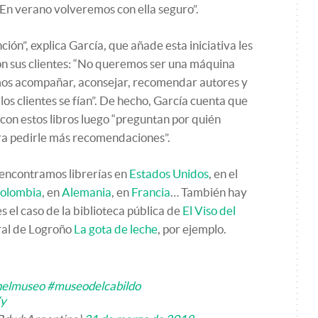
“En verano volveremos con ella seguro”.
ción”, explica García, que añade esta iniciativa les
con sus clientes: “No queremos ser una máquina
os acompañar, aconsejar, recomendar autores y
los clientes se fían”. De hecho, García cuenta que
on estos libros luego “preguntan por quién
ara pedirle más recomendaciones”.
 encontramos librerías en
Estados Unidos
, en el
olombia
, en
Alemania
, en
Francia
… También hay
 el caso de la biblioteca pública de
El Viso del
ural de Logroño
La gota de leche
, por ejemplo.
nelmuseo
#museodelcabildo
Vy