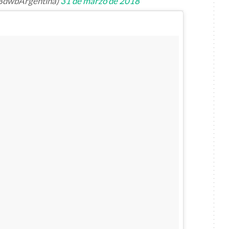
@BdwbArgentina)
31 de marzo de 2018