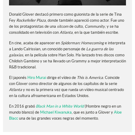
Donald Glover destacó primero como guionista de la serie de Tina
Fey
Rockefeller Plaza
, donde también apareció como actor. Fue uno
de los protagonistas de una
sitcom
de culto,
Community
, y se ha
consolidado en televisión con
Atlanta
, en la que también escribe.
En cine, acaba de aparecer en
Spiderman: Homecoming
e interpreta
a Lando Calrissian, un conocido personaje de
La guerra de las
galaxias
, en la película sobre Han Solo. Ha lanzado tres discos como
Childish Gambino y se ha llevado un Grammy a mejor interpretación
R&B tradicional.
El japonés
Hiro Murai
dirige el vídeo de
This is America
. Coincide
con Glover como director de algunos de los capítulos de la serie
Atlanta
y no es la primera vez que rueda un vídeo musical centrado
en la cultura afroamericana en Estados Unidos.
En 2016 grabó
Black Man in a White World
(Hombre negro en un
mundo blanco) de
Michael Kiwanuka
, que es junto a Glover y
Aloe
Blacc
una de las grandes voces negras del momento.