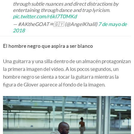
through subtle nuances and direct distractions by
entertaining through dance and trap lyricism.
pic.twitter.com/r6kI7T0MKd
— #AKtheGOAT♒️🇬🇾 (@AngelKhalil)
7 de mayo de
2018
El hombre negro que aspira a ser blanco
Una guitarra y una silla dentro de un almacén protagonizan
la primera imagen del vídeo. A los pocos segundos, un
hombre negro se sienta a tocar la guitarra mientras la
figura de Glover aparece al fondo de la imagen.