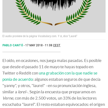
El audio proviene de la página Vocabulary.com. Y sí, dice "Laurel"
PABLO CANTÓ
17 MAY 2018 - 11:08
CEST
El oído, en ocasiones, nos juega malas pasadas. Es posible
que desde el pasado 11 de mayo te hayas topado en
Twitter o Reddit con
una grabación con la que nadie se
ponía de acuerdo
: algunos estaban seguros de que decía
"yanny", y otros, "laurel" –en su pronunciación inglesa,
similar a
lorel
–. Según la encuesta que preparamos en
Verne
, con más de 2.500 votos, un 33% de los lectores
escuchaba "laurel". El resto estaban equivocados: el origen