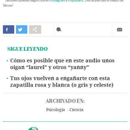
* También puedes seguirnos en
Instagram
y
Flipboard
. ¡No te pierdas lo mejor de
Verne!
SIGUE LEYENDO
Cómo es posible que en este audio unos
oigan “laurel” y otros “yanny”
Tus ojos vuelven a engañarte con esta
zapatilla rosa y blanca (o gris y celeste)
ARCHIVADO EN:
Psicología
Ciencia