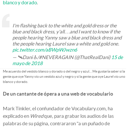
blanco y dorado
.
I'm flashing back to the white and gold dress or the
blue and black dress, y'all. . .and I want to know if the
people hearing Yanny saw a blue and black dress and
the people hearing Laurel saw a white and gold one.
pic.twitter.com/aBWpWJwzn6
— 🛰️Dani ♿/#NEVERAGAIN (@ThatRealDani)
15 de
mayo de 2018
Me acuerdo del vestido blanco y dorado o del negro y azul… Me gustaría saber si la
gente que oye Yanny vio un vestido azul y negro y si la gente que oye Laurel vio uno
blanco y dorado.
De un cantante de ópera a una web de vocabulario
Mark Tinkler, el confundador de Vocabulary.com, ha
explicado en
Wired
que, para grabar los audios de las
palabras de su página, contrararon "a un puñado de