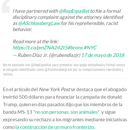
I have partnered with
@RepEspaillat
to file a formal
disciplinary complaint against the attorney identified
as
@ASchlossbergLaw
for his reprehensible, racist
behavior.
Read more at the link:
https://t.co/pmZNA242t5
#bronx
#NYC
— Ruben Diaz Jr. (@rubendiazjr)
17 de mayo de 2018
Me he asociado con @RepEspaillat para presentar una queja disciplinaria formal contra
el abogado identificado como @ASchlossbergLaw por su comportamiento reprobable y
racista.
En el artículo del
New York Post
se destaca que el abogado
invirtió 500 dólares para financiar la campaña de donald
Trump, quien en días pasados dijo que los miembros de la
banda MS-13 "
no son personas, son animales
" y sigue
expresando su rechazo a los migrantes mediante iniciativas
como
la construcción de un muro fronterizo
.