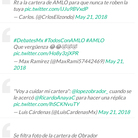
Rt a la cartera de AMLO para que nunca te roben la
tuya
pic.twitter.com/iJJu9BVxdP
— Carlos. (@CrlosElizondo)
May 21, 2018
#DebatesMx
#TodosConAMLO
#AMLO
Que vergüenza 😂😂🤣🤣🤣
pic.twitter.com/Ho8y3zjXPR
— Max Ramirez (@MaxRami57442469)
May 21,
2018
"Voy a cuidar mi cartera":
@lopezobrador_
cuando se
le acercó
@RicardoAnayaC
para hacer una réplica
pic.twitter.com/lhSCKNvuTY
— Luis Cárdenas (@LuisCardenasMx)
May 21, 2018
Se filtra foto de la cartera de Obrador