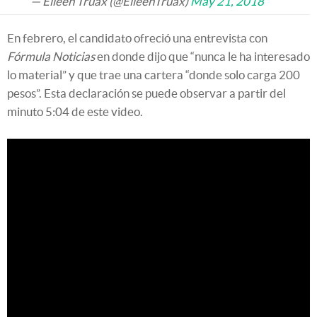
— Eileen Truax (@EileenTruax)
May 21, 2018
En febrero, el candidato ofreció una entrevista con
Fórmula Noticias
en donde dijo que “nunca le ha interesado
lo material” y que trae una cartera “donde solo carga 200
pesos”. Esta declaración se puede observar a partir del
minuto 5:04 de este video.