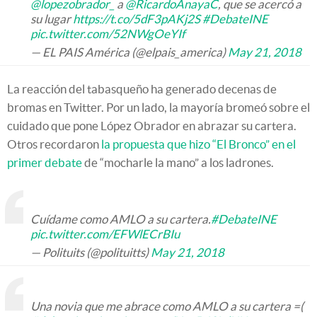
@lopezobrador_
a
@RicardoAnayaC
, que se acercó a
su lugar
https://t.co/5dF3pAKj2S
#DebateINE
pic.twitter.com/52NWgOeYIf
— EL PAIS América (@elpais_america)
May 21, 2018
La reacción del tabasqueño ha generado decenas de
bromas en Twitter. Por un lado, la mayoría bromeó sobre el
cuidado que pone López Obrador en abrazar su cartera.
Otros recordaron
la propuesta que hizo “El Bronco” en el
primer debate
de “mocharle la mano” a los ladrones.
Cuídame como AMLO a su cartera.
#DebateINE
pic.twitter.com/EFWlECrBIu
— Polituits (@polituitts)
May 21, 2018
Una novia que me abrace como AMLO a su cartera =(