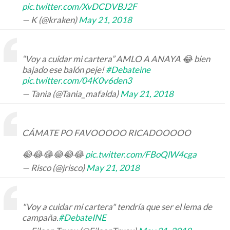
pic.twitter.com/XvDCDVBJ2F
— K (@kraken)
May 21, 2018
“Voy a cuidar mi cartera” AMLO A ANAYA 😂 bien
bajado ese balón peje!
#Debateine
pic.twitter.com/04K0v6den3
— Tania (@Tania_mafalda)
May 21, 2018
CÁMATE PO FAVOOOOO RICADOOOOO
😂😂😂😂😂😂
pic.twitter.com/FBoQlW4cga
— Risco (@jrisco)
May 21, 2018
"Voy a cuidar mi cartera" tendría que ser el lema de
campaña.
#DebateINE