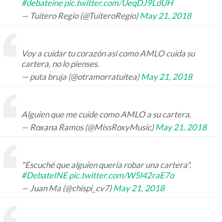
#debateine
pic.twitter.com/UeqDJ9LdUH
— Tuitero Regio (@TuiteroRegio)
May 21, 2018
Voy a cuidar tu corazón así como AMLO cuida su
cartera, no lo pienses.
— puta bruja (@otramorratuitea)
May 21, 2018
Alguien que me cuide como AMLO a su cartera.
— Roxana Ramos (@MissRoxyMusic)
May 21, 2018
"Escuché que alguien quería robar una cartera".
#DebateINE
pic.twitter.com/W5l42raE7o
— Juan Ma (@chispi_cv7)
May 21, 2018