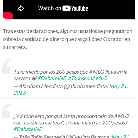
Tras estas declaraciones, algunos usuarios se preguntaron
sobre la cantidad de dinero que carga López Obrador en
su cartera.
Tuve miedo por los 200 pesos que AMLO lleva en la
cartera 😂
#DebateINE
#TodosconAMLO
— Abraham Mendieta (@abrahamendieta)
May 21,
2018
¿Y a todo esto por qué tanta preocupación de AMLO
por "cuidar su cartera", si nada más trae 200 pesos?
#DebateINE
— Toño Toñín Semperín (@FinisimaPersona)
May 21,