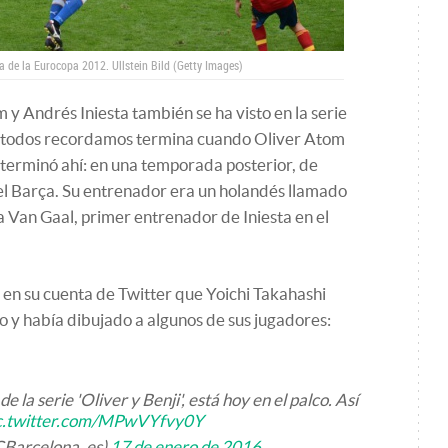
lia de la Eurocopa 2012.
Ullstein Bild (Getty Images)
 y Andrés Iniesta también se ha visto en la serie
que todos recordamos termina cuando Oliver Atom
o terminó ahí: en una temporada posterior, de
 el Barça. Su entrenador era un holandés llamado
a Van Gaal, primer entrenador de Iniesta en el
 en su cuenta de Twitter que Yoichi Takahashi
po y había dibujado a algunos de sus jugadores:
e la serie 'Oliver y Benji', está hoy en el palco. Así
c.twitter.com/MPwVYfvy0Y
CBarcelona_es)
17 de enero de 2016