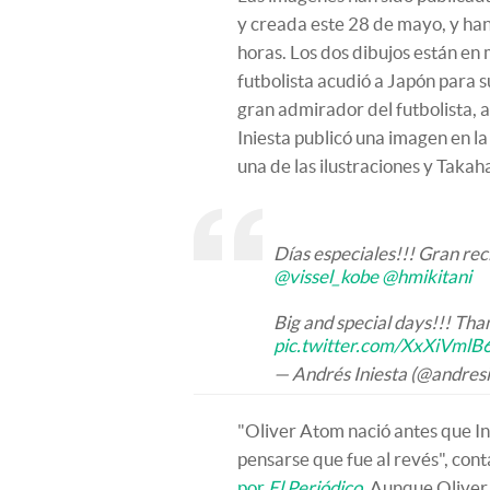
y creada este 28 de mayo, y han
horas. Los dos dibujos están en
futbolista acudió a Japón para 
gran admirador del futbolista, a
Iniesta publicó una imagen en l
una de las ilustraciones y Takaha
Días especiales!!! Gran rec
@vissel_kobe
@hmikitani
Big and special days!!! Th
pic.twitter.com/XxXiVmlB
— Andrés Iniesta (@andres
"Oliver Atom nació antes que In
pensarse que fue al revés", con
por
El Periódico
. Aunque Oliver 