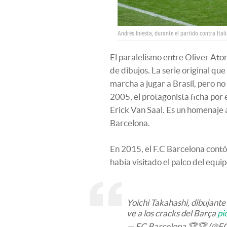
Andrés Iniesta, durante el partido contra Ita
El paralelismo entre Oliver Atom
de dibujos. La serie original 
marcha a jugar a Brasil, pero n
2005, el protagonista ficha por
Erick Van Saal. Es un homenaje 
Barcelona.
En 2015, el F.C Barcelona contó
había visitado el palco del equi
Yoichi Takahashi, dibujante d
ve a los cracks del Barça
pi
— FC Barcelona 🏆🏆 (@F