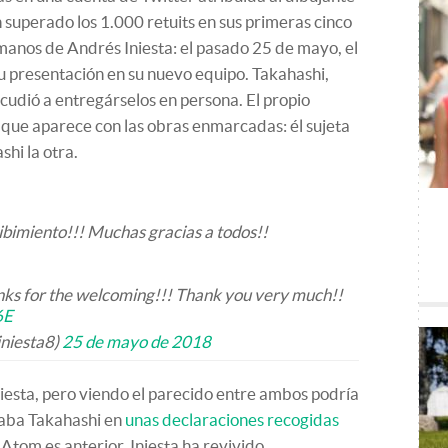
 superado los 1.000 retuits en sus primeras cinco
 manos de Andrés Iniesta: el pasado 25 de mayo, el
su presentación en su nuevo equipo. Takahashi,
cudió a entregárselos en persona. El propio
a que aparece con las obras enmarcadas: él sujeta
shi la otra.
ibimiento!!! Muchas gracias a todos!!
anks for the welcoming!!! Thank you very much!!
6E
iniesta8)
25 de mayo de 2018
iesta, pero viendo el parecido entre ambos podría
taba Takahashi en
unas declaraciones recogidas
Atom es anterior, Iniesta ha revivido