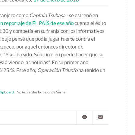
tranjero como
Captain Tsubasa
– se estrenó en
n reportaje de EL PAÍS de ese año
cuenta el éxito
20:30 y competía en su franja con los informativos
bujo pensé que podía jugar fuerte contra el
Pozueco, por aquel entonces director de
 "Y así ha sido. Sólo un niño puede hacer que su
tá viendo las noticias". En su primer año,
6´25 %. Este año,
Operación Triunfo
ha tenido un
lipboard
. ¡No te pierdas lo mejor de Verne!