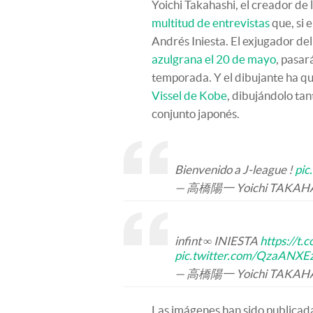
Yoichi Takahashi, el creador de l
multitud de entrevistas
que, si 
Andrés Iniesta. El exjugador de
azulgrana el 20 de mayo
, pasar
temporada. Y el dibujante ha qu
Vissel de Kobe
, dibujándolo tan
conjunto japonés.
Bienvenido a J-league !
pic
— 高橋陽一 Yoichi TAKAHAS
infint ∞ INIESTA
https://t.
pic.twitter.com/QzaANXE
— 高橋陽一 Yoichi TAKAHAS
Las imágenes han sido publicada