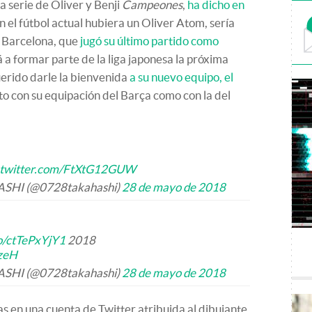
a serie de Oliver y Benji
Campeones
,
ha dicho en
en el fútbol actual hubiera un Oliver Atom, sería
l Barcelona, que
jugó su último partido como
á a formar parte de la liga japonesa la próxima
erido darle la bienvenida
a su nuevo equipo, el
to con su equipación del Barça como con la del
.twitter.com/FtXtG12GUW
HI (@0728takahashi)
28 de mayo de 2018
co/ctTePxYjY1
2018
zeH
HI (@0728takahashi)
28 de mayo de 2018
s en una cuenta de Twitter atribuida al dibujante