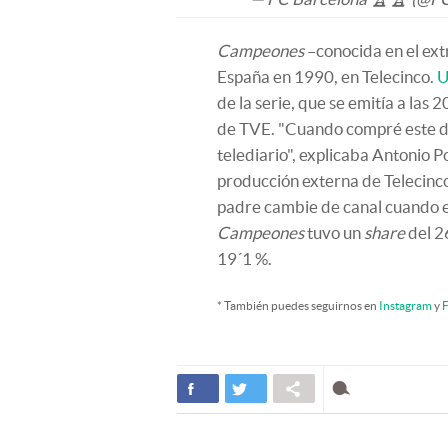
Campeones
–conocida en el ex
España en 1990, en Telecinco.
U
de la serie, que se emitía a las 
de TVE. "Cuando compré este di
telediario", explicaba Antonio 
producción externa de Telecinco.
padre cambie de canal cuando es
Campeones
tuvo un
share
del 2
19´1 %.
* También puedes seguirnos en
Instagram
y
F