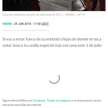
Votantes mexicanos durante las elecciones de 2012.
J. MOORE
GETTY
VERNE
29 JUN 2018 - 17:00
CEST
Si vas a estar fuera de tu entidad o lejos de donde te toca
votar busca tu casilla especial más cercana este 1 de julio
Sigue a Verne México en
Facebook
,
Twitter
e
Instagram
y no te pierdas tu ración
diaria de maravillas de Internet.