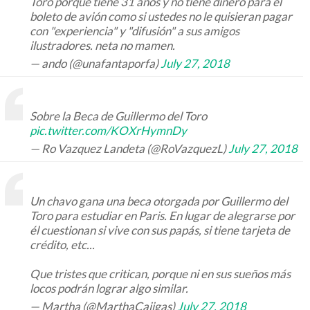
Toro porque tiene 31 años y no tiene dinero para el
boleto de avión como si ustedes no le quisieran pagar
con "experiencia" y "difusión" a sus amigos
ilustradores. neta no mamen.
— ando (@unafantaporfa)
July 27, 2018
Sobre la Beca de Guillermo del Toro
pic.twitter.com/KOXrHymnDy
— Ro Vazquez Landeta (@RoVazquezL)
July 27, 2018
Un chavo gana una beca otorgada por Guillermo del
Toro para estudiar en Paris. En lugar de alegrarse por
él cuestionan si vive con sus papás, si tiene tarjeta de
crédito, etc...
Que tristes que critican, porque ni en sus sueños más
locos podrán lograr algo similar.
— Martha (@MarthaCajigas)
July 27, 2018