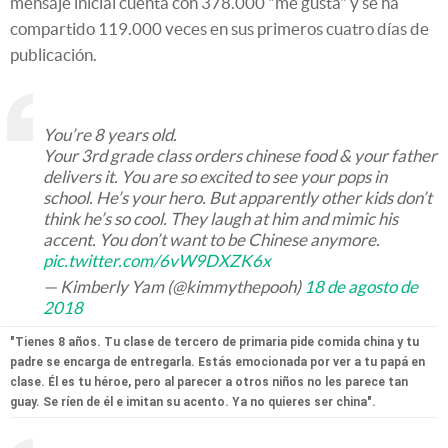
mensaje inicial cuenta con 378.000 "me gusta" y se ha
compartido 119.000 veces en sus primeros cuatro días de
publicación.
You’re 8 years old.
Your 3rd grade class orders chinese food & your father
delivers it. You are so excited to see your pops in
school. He’s your hero. But apparently other kids don’t
think he’s so cool. They laugh at him and mimic his
accent. You don’t want to be Chinese anymore.
pic.twitter.com/6vW9DXZK6x
— Kimberly Yam (@kimmythepooh)
18 de agosto de
2018
"Tienes 8 años. Tu clase de tercero de primaria pide comida china y tu
padre se encarga de entregarla. Estás emocionada por ver a tu papá en
clase. Él es tu héroe, pero al parecer a otros niños no les parece tan
guay. Se ríen de él e imitan su acento. Ya no quieres ser china".