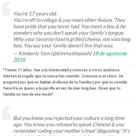
You’re 17 years old.
You’re off to college & you meet other Asians. They
have pride that you never had. You meet a boy & he
wonders why you don’t speak your family’s tongue.
Why your favorite food is grilled cheese, not xiao long
bao. You say your family doesn’t live that way.
— Kimberly Yam (@kimmythepooh)
18 de agosto de
2018
"Tienes 17 años. Vas a la Universidad y conoces a otros asiáticos.
Sienten el orgullo que tú nunca has sentido. Conoces a un chico. Se
pregunta por qué no hablas el idioma de tu familia y por qué tu comida
favorita es queso a la parrilla en vez de xiao long bao. Dices que tu
familia no vive de ese modo".
But you know you rejected your culture a long time
ago. You know you refused to speak Chinese & you
remember calling your mother’s food “disgusting.” It’s