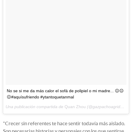
No se si me da más calor el sofá de polipiel o mi madre... 😐😐
😐#aquísufriendo #ytantoquetanmal
Una publicación compartida de
Quan Zhou
(@gazpachoagridulce) el
"Crecer sin referentes te hace sentir todavía más aislado.
Son necesarias historias y personajes con los que sentirse