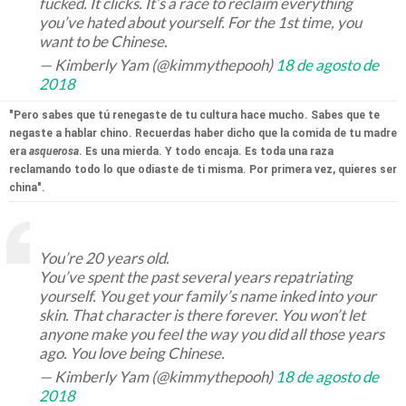
fucked. It clicks. It’s a race to reclaim everything
you’ve hated about yourself. For the 1st time, you
want to be Chinese.
— Kimberly Yam (@kimmythepooh)
18 de agosto de
2018
"Pero sabes que tú renegaste de tu cultura hace mucho. Sabes que te
negaste a hablar chino. Recuerdas haber dicho que la comida de tu madre
era
asquerosa
. Es una mierda. Y todo encaja. Es toda una raza
reclamando todo lo que odiaste de ti misma. Por primera vez, quieres ser
china".
You’re 20 years old.
You’ve spent the past several years repatriating
yourself. You get your family’s name inked into your
skin. That character is there forever. You won’t let
anyone make you feel the way you did all those years
ago. You love being Chinese.
— Kimberly Yam (@kimmythepooh)
18 de agosto de
2018