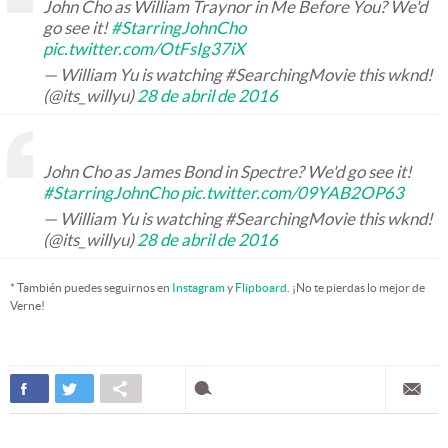
John Cho as William Traynor in Me Before You? We'd
go see it!
#StarringJohnCho
pic.twitter.com/OtFsIg37iX
— William Yu is watching #SearchingMovie this wknd!
(@its_willyu)
28 de abril de 2016
John Cho as James Bond in Spectre? We'd go see it!
#StarringJohnCho
pic.twitter.com/09YAB2OP63
— William Yu is watching #SearchingMovie this wknd!
(@its_willyu)
28 de abril de 2016
* También puedes seguirnos en
Instagram
y
Flipboard
. ¡No te pierdas lo mejor de
Verne!