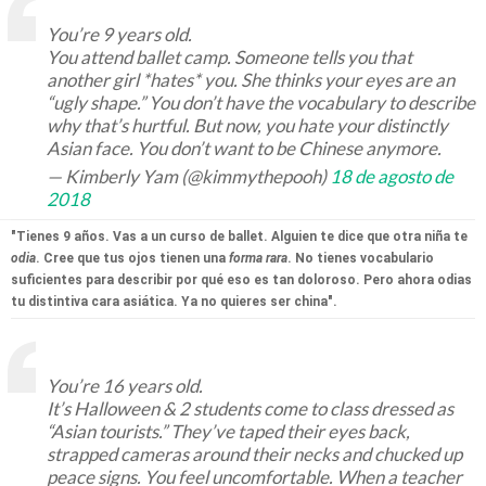
You’re 9 years old.
You attend ballet camp. Someone tells you that
another girl *hates* you. She thinks your eyes are an
“ugly shape.” You don’t have the vocabulary to describe
why that’s hurtful. But now, you hate your distinctly
Asian face. You don’t want to be Chinese anymore.
— Kimberly Yam (@kimmythepooh)
18 de agosto de
2018
"Tienes 9 años. Vas a un curso de ballet. Alguien te dice que otra niña te
odia
. Cree que tus ojos tienen una
forma rara
. No tienes vocabulario
suficientes para describir por qué eso es tan doloroso. Pero ahora odias
tu distintiva cara asiática. Ya no quieres ser china".
You’re 16 years old.
It’s Halloween & 2 students come to class dressed as
“Asian tourists.” They’ve taped their eyes back,
strapped cameras around their necks and chucked up
peace signs. You feel uncomfortable. When a teacher