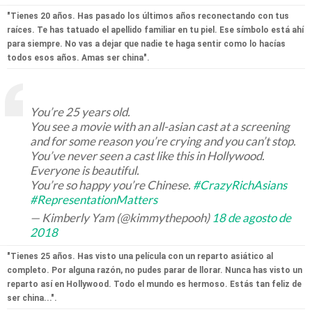
"Tienes 20 años. Has pasado los últimos años reconectando con tus
raíces. Te has tatuado el apellido familiar en tu piel. Ese símbolo está ahí
para siempre. No vas a dejar que nadie te haga sentir como lo hacías
todos esos años. Amas ser china".
You’re 25 years old.
You see a movie with an all-asian cast at a screening
and for some reason you’re crying and you can’t stop.
You’ve never seen a cast like this in Hollywood.
Everyone is beautiful.
You’re so happy you’re Chinese.
#CrazyRichAsians
#RepresentationMatters
— Kimberly Yam (@kimmythepooh)
18 de agosto de
2018
"Tienes 25 años. Has visto una película con un reparto asiático al
completo. Por alguna razón, no pudes parar de llorar. Nunca has visto un
reparto así en Hollywood. Todo el mundo es hermoso. Estás tan feliz de
ser china...".