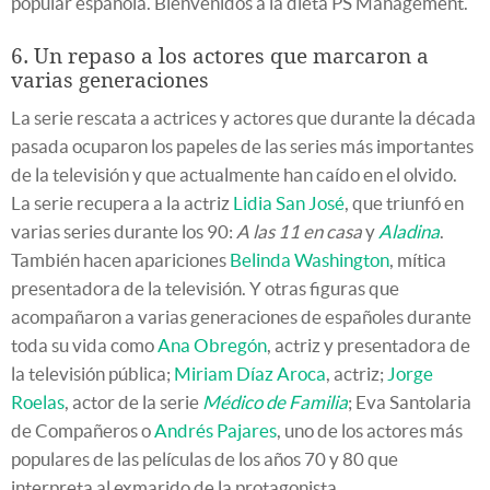
popular española. Bienvenidos a la dieta PS Management.
6. Un repaso a los actores que marcaron a
varias generaciones
La serie rescata a actrices y actores que durante la década
pasada ocuparon los papeles de las series más importantes
de la televisión y que actualmente han caído en el olvido.
La serie recupera a la actriz
Lidia San José
, que triunfó en
varias series durante los 90:
A las 11 en casa
y
Aladina
.
También hacen apariciones
Belinda Washington
, mítica
presentadora de la televisión. Y otras figuras que
acompañaron a varias generaciones de españoles durante
toda su vida como
Ana Obregón
, actriz y presentadora de
la televisión pública;
Miriam Díaz Aroca
, actriz;
Jorge
Roelas
, actor de la serie
Médico de Familia
; Eva Santolaria
de Compañeros o
Andrés Pajares
, uno de los actores más
populares de las películas de los años 70 y 80 que
interpreta al exmarido de la protagonista.