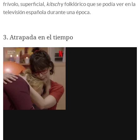
frívolo, superficial,
kitsch
y folklórico que se podía ver en la
televisión española durante una época.
3. Atrapada en el tiempo