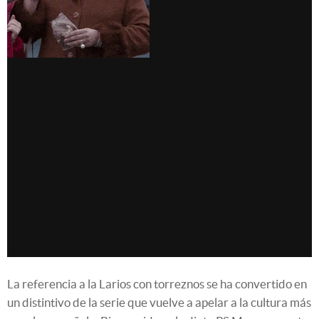
La referencia a la Larios con torreznos se ha convertido en
un distintivo de la serie que vuelve a apelar a la cultura más