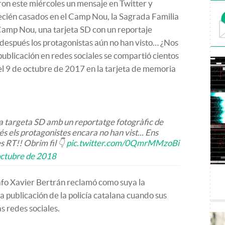
on este miércoles un mensaje en Twitter y
ecién casados en el Camp Nou, la Sagrada Familia
 Camp Nou, una tarjeta SD con un reportaje
después los protagonistas aún no han visto… ¿Nos
publicación en redes sociales se compartió cientos
el 9 de octubre de 2017 en la tarjeta de memoria
a targeta SD amb un reportatge fotogràfic de
 els protagonistes encara no han vist... Ens
s RT!! Obrim fil 👇
pic.twitter.com/0QmrMMzoBi
octubre de 2018
afo Xavier Bertrán reclamó como suya la
 publicación de la policía catalana cuando sus
 redes sociales.