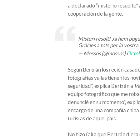
a declarado “misterio resuelto” 
cooperación de la gente.
Misteri resolt! Ja hem pogut
Gràcies a tots per la vostra
— Mossos (@mossos)
Octob
Según Bertrán los recién casado
fotografías ya las tienen los no
seguridad”, explica Bertrán a
Ve
equipo fotográfico que me robar
denuncié en su momento”, expli
encargo de una compañía china q
turistas de aquel país.
No hizo falta que Bertrán dier