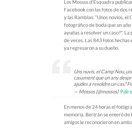
Los Mossos d'Esquadra publicar
Facebook con las fotos de dos r
y las Ramblas: “Unos novios, el
fotográfico de boda que un año 
ayudas a resolver un caso?". La 
de veces. Las 843 fotos hechas 
ya regresaron a su dueño.
Uns nuvis, el Camp Nou, un
casament que un any després
ajudes a resoldre un cas? Fe
— Mossos (@mossos)
9 de 
En menos de 24 horas el fotógr
memoria. Bertrán se enteró de la
amigos le reconocieron en ambas