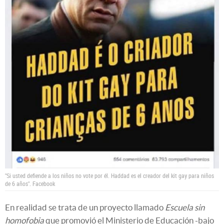
"Si usted defiende a los niños no vote por él. Haddad es el creador del kit gay para niños
de 6 años".
Facebook
En realidad se trata de un proyecto llamado
Escuela sin
homofobia
que promovió el Ministerio de Educación -bajo