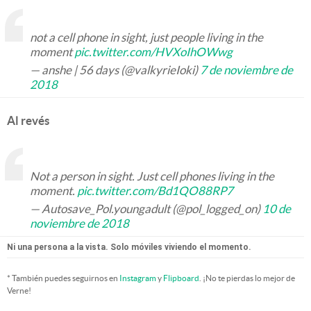
not a cell phone in sight, just people living in the
moment
pic.twitter.com/HVXoIhOWwg
— anshe | 56 days (@valkyrieIoki)
7 de noviembre de
2018
Al revés
Not a person in sight. Just cell phones living in the
moment.
pic.twitter.com/Bd1QO88RP7
— Autosave_Pol.youngadult (@pol_logged_on)
10 de
noviembre de 2018
Ni una persona a la vista. Solo móviles viviendo el momento.
* También puedes seguirnos en
Instagram
y
Flipboard
. ¡No te pierdas lo mejor de
Verne!