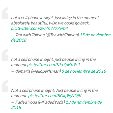
not a cell phone in sight. just living in the moment.
absolutely beautiful, wish we could go back.
pic.twitter.com/zw7nW09em4
— Tea with Tolkien (@TeawithTolkien)
15 de noviembre
de 2018
not a cell phone in sight. just people living in the
moment
pic.twitter.com/KIa7pKb9c1
— damaris (@elioperlsman)
8 de noviembre de 2018
Not a cell phone in sight. Just people living in the
moment.
pic.twitter.com/8Glq9gNDjK
— Faded Yoda (@FadedYoda)
13 de noviembre de
2018