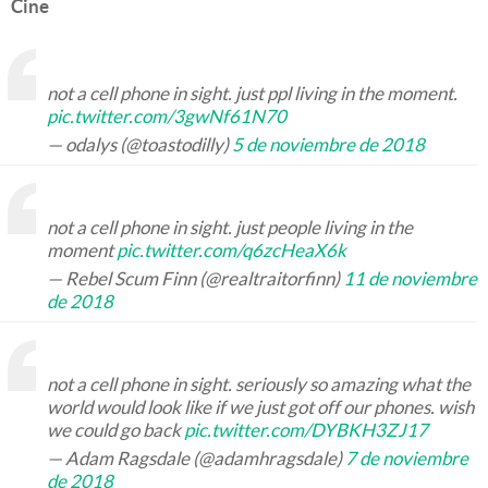
Cine
not a cell phone in sight. just ppl living in the moment.
pic.twitter.com/3gwNf61N70
— odalys (@toastodilly)
5 de noviembre de 2018
not a cell phone in sight. just people living in the
moment
pic.twitter.com/q6zcHeaX6k
— Rebel Scum Finn (@realtraitorfinn)
11 de noviembre
de 2018
not a cell phone in sight. seriously so amazing what the
world would look like if we just got off our phones. wish
we could go back
pic.twitter.com/DYBKH3ZJ17
— Adam Ragsdale (@adamhragsdale)
7 de noviembre
de 2018