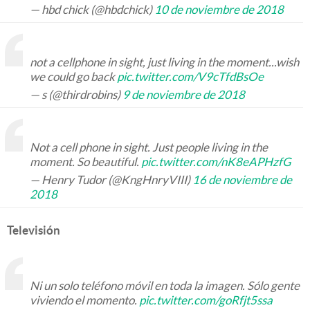
— hbd chick (@hbdchick)
10 de noviembre de 2018
not a cellphone in sight, just living in the moment...wish
we could go back
pic.twitter.com/V9cTfdBsOe
— s (@thirdrobins)
9 de noviembre de 2018
Not a cell phone in sight. Just people living in the
moment. So beautiful.
pic.twitter.com/nK8eAPHzfG
— Henry Tudor (@KngHnryVIII)
16 de noviembre de
2018
Televisión
Ni un solo teléfono móvil en toda la imagen. Sólo gente
viviendo el momento.
pic.twitter.com/goRfjt5ssa