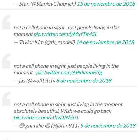
— Stan (@StanleyChubrich)
15 de noviembre de 2018
not a cellphone in sight. Just people living in the
moment
pic.twitter.com/yMxfTit4SI
— Taylor Kim (@tk_randell)
14 de noviembre de 2018
not a cell phone in sight. just people living in the
moment..
pic.twitter.com/6PklvmnR3g
— jas (@woIfbitch)
8 de noviembre de 2018
not a cell phone in sight. just living in the moment.
absolutely beautiful, Wish we could go back
pic.twitter.com/i4hvDIN5u1
— 🤑 gnatalie 🤑 (@jbfan911)
5 de noviembre de 2018