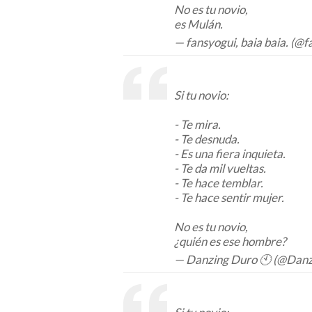
No es tu novio,
es Mulán.
— fansyogui, baia baia. (@
Si tu novio:
- Te mira.
- Te desnuda.
- Es una fiera inquieta.
- Te da mil vueltas.
- Te hace temblar.
- Te hace sentir mujer.
No es tu novio,
¿quién es ese hombre?
— Danzing Duro 🕙 (@Dan