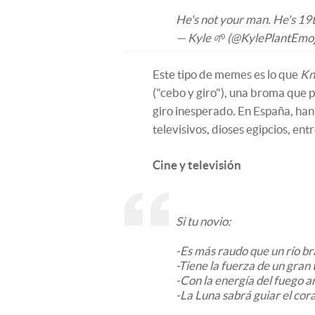
He's not your man. He's 19
— Kyle 🌱 (@KylePlantEmoj
Este tipo de memes es lo que
Kn
("cebo y giro"), una broma que 
giro inesperado. En España, han
televisivos, dioses egipcios, ent
Cine y televisión
Si tu novio:
-Es más raudo que un río b
-Tiene la fuerza de un gran 
-Con la energía del fuego a
-La Luna sabrá guiar el cor