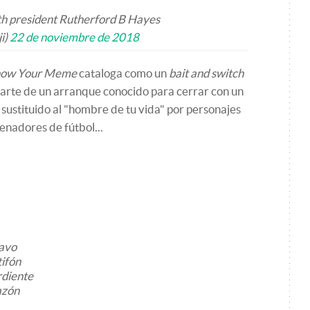
th president Rutherford B Hayes
i)
22 de noviembre de 2018
ow Your Meme
cataloga como un
bait and switch
parte de un arranque conocido para cerrar con un
 sustituido al "hombre de tu vida" por personajes
renadores de fútbol...
ravo
tifón
rdiente
azón