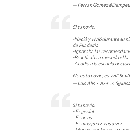
— Ferran Gomez #Dempeu
Si tu novio:
-Nació y vivió durante su ni
de Filadelfia
-Ignoraba las recomendacio
-Practicaba a menudo el ba
-Acudía a la escuela noctur
No es tu novio, es Will Smit
— Luis Alis・ルイス (@luisal
Si tu novio:
- Es genial
- Es un as
- Es muy guay, vas a ver
- Muchas reglas va a romp