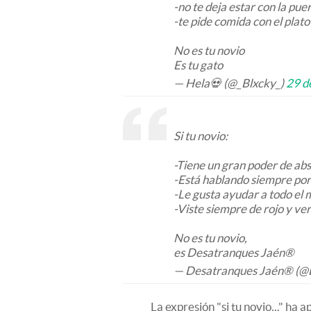
-no te deja estar con la pue
-te pide comida con el plato
No es tu novio
Es tu gato
— Hela💀 (@_Blxcky_)
29 d
Si tu novio:
-Tiene un gran poder de ab
-Está hablando siempre por
-Le gusta ayudar a todo el
-Viste siempre de rojo y ve
No es tu novio,
es Desatranques Jaén®
— Desatranques Jaén® (@
La expresión "si tu novio..." ha 