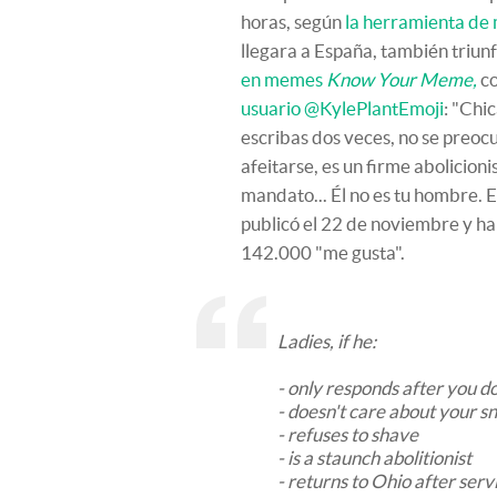
horas, según
la herramienta de
llegara a España, también triunf
en memes
Know Your Meme,
co
usuario @KylePlantEmoji
: "Chic
escribas dos veces, no se preoc
afeitarse, es un firme abolicion
mandato... Él no es tu hombre. 
publicó el 22 de noviembre y ha
142.000 "me gusta".
Ladies, if he:
- only responds after you d
- doesn't care about your s
- refuses to shave
- is a staunch abolitionist
- returns to Ohio after ser