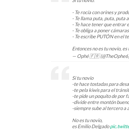
Si tu novio:
- Te rocía con orines y pro
- Te llama puta, puta, puta a
- Te hace tener que entrar 
- Te obliga a poner cámaras
- Te escribe PUTÓN en el te
Entonces no es tu novio, es
— Ophé 🇫🇷 (@TheOphe6
Si tu novio
-te hace tostadas para des
-te pela kiwis para el tránsi
-te pide un poquito de por f
-divide entre montón bueno
-siempre sube al tercero a
No es tu novio,
es Emilio Delgado
pic.twi