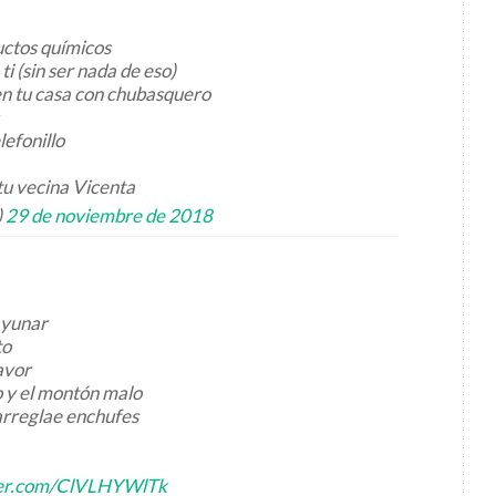
ductos químicos
 ti (sin ser nada de eso)
en tu casa con chubasquero
lefonillo
 tu vecina Vicenta
)
29 de noviembre de 2018
ayunar
to
avor
 y el montón malo
 arreglae enchufes
tter.com/ClVLHYWlTk