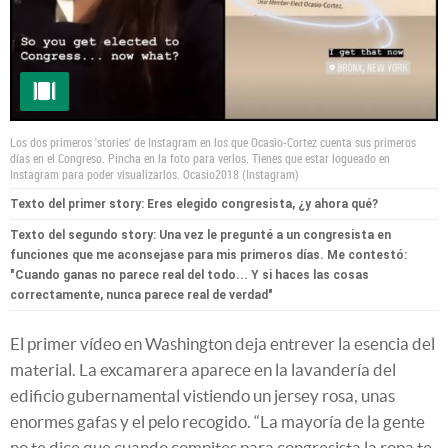
Los dos primeros 'stories' de Instagram en los que Ocasio-Cortez cuenta sus primeros
días en el Congreso. Pincha en la foto para verlos. Tienes que estar logueado en
Instagram para poder visualizarlos.
Ocasio2018 (Instagram)
Texto del primer story: Eres elegido congresista, ¿y ahora qué?
Texto del segundo story: Una vez le pregunté a un congresista en
funciones que me aconsejase para mis primeros días. Me contestó:
"Cuando ganas no parece real del todo... Y si haces las cosas
correctamente, nunca parece real de verdad"
El primer vídeo en Washington deja entrever la esencia del
material. La excamarera aparece en la lavandería del
edificio gubernamental vistiendo un jersey rosa, unas
enormes gafas y el pelo recogido. “La mayoría de la gente
no te dice que cuando compites para congresista la ropa te