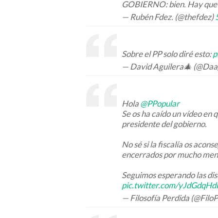
GOBIERNO: bien. Hay que ir
— Rubén Fdez. (@thefdez)
Sobre el PP solo diré esto:
p
— David Aguilera🎄 (@Daa
Hola
@PPopular
Se os ha caído un vídeo en 
presidente del gobierno.
No sé si la fiscalía os acon
encerrados por mucho men
Seguimos esperando las disc
pic.twitter.com/yJdGdqH
— Filosofía Perdida (@FiloP