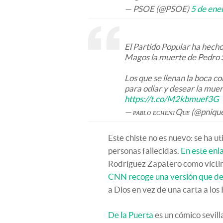
— PSOE (@PSOE)
5 de ene
El Partido Popular ha hecho 
Magos la muerte de Pedro 
Los que se llenan la boca co
para odiar y desear la muert
https://t.co/M2kbmuef3G
— ᴘᴀʙʟᴏ ᴇᴄʜᴇɴɪQᴜᴇ (@pniqu
Este chiste no es nuevo: se ha u
personas fallecidas.
En este enl
Rodríguez Zapatero como víctima
CNN recoge una versión que d
a Dios en vez de una carta a lo
De la Puerta
es un cómico sevil