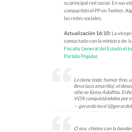
su principal red social. En sus v
compartido el PP en Twitter. Al
las redes sociales.
Actualización 16:10:
La vicepr
contactado con la ministra de J
Fiscalía General del Estado el t
Partido Popular
.
Lo tiene todo: humor fino, 
lleva lazo amarillo), el des
niño se llama Adolfito. Enh
VOX conquistándolos por e
— gerardo tecé (@gerardo
O sea, chistes con la ban