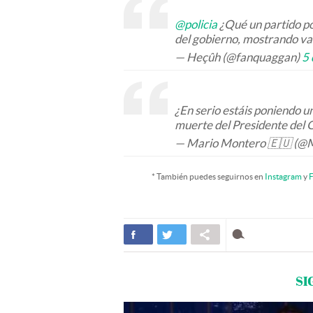
@policia
¿Qué un partido po
del gobierno, mostrando va
— Heçûh (@fanquaggan)
5 
¿En serio estáis poniendo u
muerte del Presidente del G
— Mario Montero 🇪🇺 (@
* También puedes seguirnos en
Instagram
y
F
SI