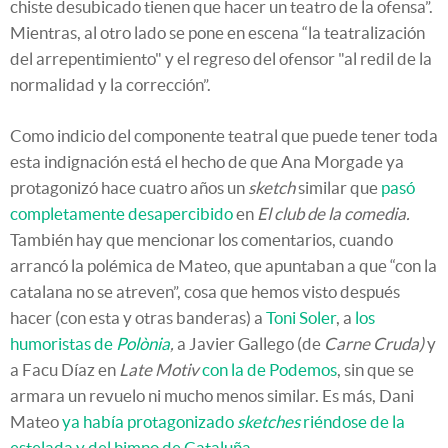
chiste desubicado tienen que hacer un teatro de la ofensa”.
Mientras, al otro lado se pone en escena “la teatralización
del arrepentimiento" y el regreso del ofensor "al redil de la
normalidad y la corrección”.
Como indicio del componente teatral que puede tener toda
esta indignación está el hecho de que Ana Morgade ya
protagonizó hace cuatro años un
sketch
similar que
pasó
completamente desapercibido
en
El club de la comedia.
También hay que mencionar los comentarios, cuando
arrancó la polémica de Mateo, que apuntaban a que “con la
catalana no se atreven”, cosa que hemos visto después
hacer (con esta y otras banderas) a
Toni Soler
, a
los
humoristas de
Polònia
,
a Javier Gallego (de
Carne Cruda)
y
a Facu Díaz en
Late Motiv
con la de Podemos
, sin que se
armara un revuelo ni mucho menos similar. Es más, Dani
Mateo
ya había protagonizado
sketches
riéndose de la
estelada y del himno de Cataluña
.