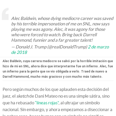
Alec Baldwin, whose dying mediocre career was saved
by his terrible impersonation of me on SNL, now says
playing me was agony. Alec, it was agony for those
who were forced to watch. Bring back Darrell
Hammond, funnier and a far greater talent!
— Donald J. Trump (@realDonaldTrump)
2 de marzo
de 2018
Alec Baldwin, cuya carrera mediocre se salvó por la horrible imitación que
hizo de mí en SNL, ahora dice que interpretarme fue un infierno. Alec, fue
un infierno para la gente que se vio obligada a verlo. Traed de nuevo a
Darrell Hammond, mucho más gracioso y con mucho más talento.
Pero según muchos de los que aplauden esta decisión del
juez, el
sketch
de Dani Mateo no es una simple sátira, sino
que ha rebasado
“líneas rojas”
, al ultrajar un símbolo
nacional. Sin embargo, y ahora empezamos a diseccionar a