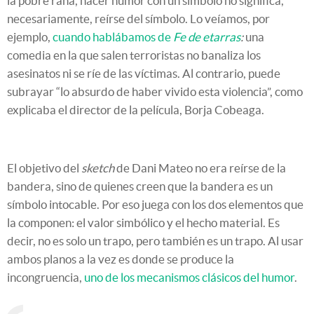
la pobre rana, hacer humor con un símbolo no significa,
necesariamente, reírse del símbolo. Lo veíamos, por
ejemplo,
cuando hablábamos de
Fe de etarras
:
una
comedia en la que salen terroristas no banaliza los
asesinatos ni se ríe de las víctimas. Al contrario, puede
subrayar “lo absurdo de haber vivido esta violencia”, como
explicaba el director de la película, Borja Cobeaga.
El objetivo del
sketch
de Dani Mateo no era reírse de la
bandera, sino de quienes creen que la bandera es un
símbolo intocable. Por eso juega con los dos elementos que
la componen: el valor simbólico y el hecho material. Es
decir, no es solo un trapo, pero también es un trapo. Al usar
ambos planos a la vez es donde se produce la
incongruencia,
uno de los mecanismos clásicos del humor
.