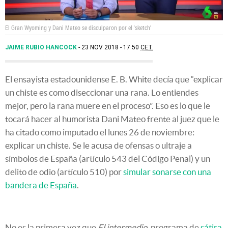
El Gran Wyoming y Dani Mateo se disculparon por el 'sketch'
JAIME RUBIO HANCOCK
23 NOV 2018 - 17:50
CET
El ensayista estadounidense E. B. White decía que “explicar
un chiste es como diseccionar una rana. Lo entiendes
mejor, pero la rana muere en el proceso”. Eso es lo que le
tocará hacer al humorista Dani Mateo frente al juez que le
ha citado como imputado el lunes 26 de noviembre:
explicar un chiste. Se le acusa de ofensas o ultraje a
símbolos de España (artículo 543 del Código Penal) y un
delito de odio (artículo 510) por
simular sonarse con una
bandera de España
.
No es la primera vez que
El intermedio,
programa de
sátira