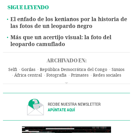
SIGUE LEYENDO
El enfado de los kenianos por la historia de
las fotos de un leopardo negro
Más que un acertijo visual: la foto del
leopardo camuflado
ARCHIVADO EN:
Selfi
Gorilas
República Democrática del Congo
Simios
África central
Fotografía
Primates
Redes sociales
Usuarios internet
Artes plásticas
Mamíferos
África
Animales
Fauna
Internet
Telecomunicaciones
Arte
Medio ambiente
Comunicaciones
RECIBE NUESTRA NEWSLETTER
APÚNTATE AQUÍ