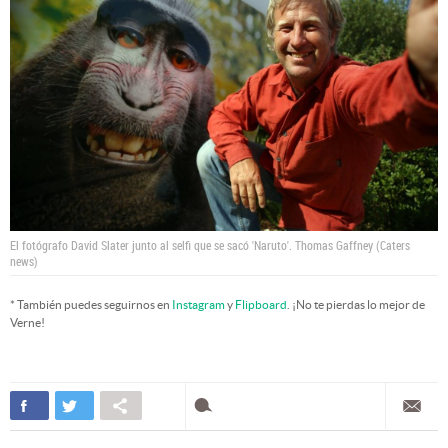
El fotógrafo David Slater junto al selfi que se sacó 'Naruto'.
Thomas Gaffney (Caters
news)
* También puedes seguirnos en
Instagram
y
Flipboard
. ¡No te pierdas lo mejor de
Verne!