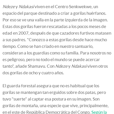
Ndeze
y
Ndakasi
viven en el Centro Senkwekwe, un
espacio del parque destinado a criar a gorilas huérfanos.
Por eso se ve una valla en la parte izquierda de la imagen.
Estas dos gorilas fueron rescatadas a los pocos meses de
edad en 2007, después de que cazadores furtivos matasen
a sus padres. "Conozco a estas gorilas desde hace mucho
tiempo. Como se han criado en nuestro santuario,
consideran a los guardias como su familia. Para nosotros no
es peligroso, pero no todo el mundo se puede acercar
tanto", añade Shamavu. Con
Ndeze
y
Ndakasi
viven otros
dos gorilas de ocho y cuatro años.
El guarda forestal asegura que no es habitual que los
gorilas se mantengan tan erguidos sobre dos patas, pero
tuvo "suerte" al captar esa postura en su imagen. Son
gorilas de montaña, una especie que vive, principalmente,
en el este de República Democrática del Congo.
Según la