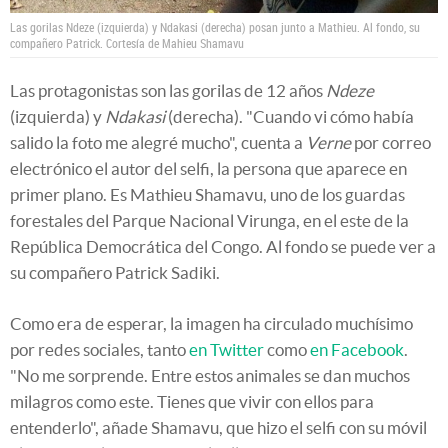
Las gorilas Ndeze (izquierda) y Ndakasi (derecha) posan junto a Mathieu. Al fondo, su
compañero Patrick.
Cortesía de Mahieu Shamavu
Las protagonistas son las gorilas de 12 años
Ndeze
(izquierda) y
Ndakasi
(derecha). "Cuando vi cómo había
salido la foto me alegré mucho", cuenta a
Verne
por correo
electrónico el autor del selfi, la persona que aparece en
primer plano. Es Mathieu Shamavu, uno de los guardas
forestales del Parque Nacional Virunga, en el este de la
República Democrática del Congo. Al fondo se puede ver a
su compañero Patrick Sadiki.
Como era de esperar, la imagen ha circulado muchísimo
por redes sociales, tanto
en Twitter
como
en Facebook
.
"No me sorprende. Entre estos animales se dan muchos
milagros como este. Tienes que vivir con ellos para
entenderlo", añade Shamavu, que hizo el selfi con su móvil