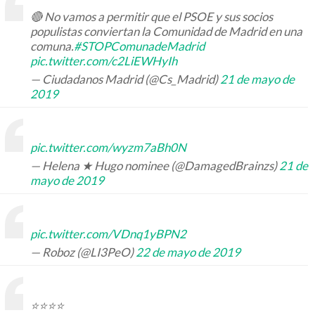
🔴 No vamos a permitir que el PSOE y sus socios
populistas conviertan la Comunidad de Madrid en una
comuna.
#STOPComunadeMadrid
pic.twitter.com/c2LiEWHyIh
— Ciudadanos Madrid (@Cs_Madrid)
21 de mayo de
2019
pic.twitter.com/wyzm7aBh0N
— Helena ★ Hugo nominee (@DamagedBrainzs)
21 de
mayo de 2019
pic.twitter.com/VDnq1yBPN2
— Roboz (@LI3PeO)
22 de mayo de 2019
⭐⭐⭐⭐