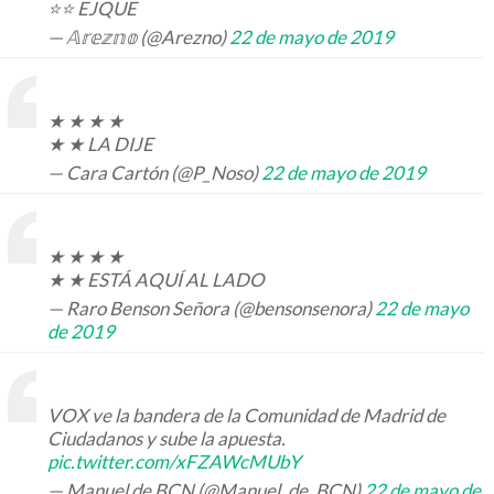
⭐⭐ EJQUE
— 𝔸𝕣𝕖𝕫𝕟𝕠 (@Arezno)
22 de mayo de 2019
★ ★ ★ ★
★ ★ LA DIJE
— Cara Cartón (@P_Noso)
22 de mayo de 2019
★ ★ ★ ★
★ ★ ESTÁ AQUÍ AL LADO
— Raro Benson Señora (@bensonsenora)
22 de mayo
de 2019
VOX ve la bandera de la Comunidad de Madrid de
Ciudadanos y sube la apuesta.
pic.twitter.com/xFZAWcMUbY
— Manuel de BCN (@Manuel_de_BCN)
22 de mayo de