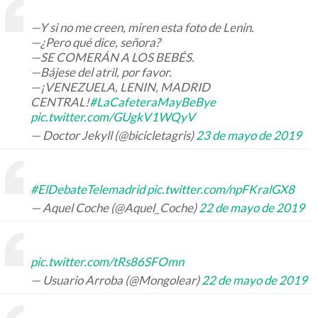
—Y si no me creen, miren esta foto de Lenin.
—¿Pero qué dice, señora?
—SE COMERÁN A LOS BEBÉS.
—Bájese del atril, por favor.
—¡VENEZUELA, LENIN, MADRID
CENTRAL!
#LaCafeteraMayBeBye
pic.twitter.com/GUgkV1WQyV
— Doctor Jekyll (@bicicletagris)
23 de mayo de 2019
#ElDebateTelemadrid
pic.twitter.com/npFKralGX8
— Aquel Coche (@Aquel_Coche)
22 de mayo de 2019
pic.twitter.com/tRs86SFOmn
— Usuario Arroba (@Mongolear)
22 de mayo de 2019