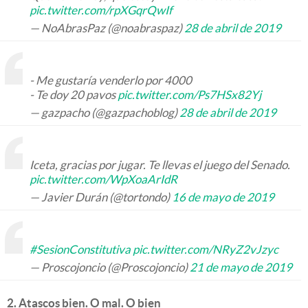
pic.twitter.com/rpXGqrQwIf
— NoAbrasPaz (@noabraspaz)
28 de abril de 2019
- Me gustaría venderlo por 4000
- Te doy 20 pavos
pic.twitter.com/Ps7HSx82Yj
— gazpacho (@gazpachoblog)
28 de abril de 2019
Iceta, gracias por jugar. Te llevas el juego del Senado.
pic.twitter.com/WpXoaArIdR
— Javier Durán (@tortondo)
16 de mayo de 2019
#SesionConstitutiva
pic.twitter.com/NRyZ2vJzyc
— Proscojoncio (@Proscojoncio)
21 de mayo de 2019
2. Atascos bien. O mal. O bien