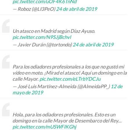
pic.twitter.com/uOF4K6TnNd
— Roboz (@LI3PeO)
24 de abril de 2019
Un atasco en Madrid según Díaz Ayuso.
pic.twitter.com/N9SJjBchvl
— Javier Durán (@tortondo)
24 de abril de 2019
Para los odiadores profesionales a los que no gustó mi
vídeo en moto. ¡Mirad el atasco! Aquí un domingo en la
calle Mayor.
pic.twitter.com/eLTrbYDCJu
— José Luis Martínez-Almeida (@AlmeidaPP_)
12 de
mayo de 2019
Hola, para los odiadores profesionales. Esto es un
domingo en la calle Mayor de Desembarco del Rey...
pic.twitter.com/mUSWFIKGhj