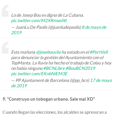
Lo de Josep Bou es digno de La Cubana.
pic.twitter.com/M2XRmxeIXt
— JuanLu De Paolis (@juanludepaolis)
8 de mayo de
2019
Esta mañana
@josebouvila
ha estado en el
#PortVell
para denunciar la gestión del Ayuntamiento con el
TopManta. La lluvia ha hecho el trabajo de Colau y hoy
no había ninguno
#BCNLibre
#BouBCN2019
pic.twitter.com/EKnbNiEM3E
— PP Ajuntament de Barcelona (@pp_bcn)
17 de mayo
de 2019
9. "Construyo un tobogan urbano. Sale mal XD"
Cuando llegan las elecciones, los alcaldes se apresuran a