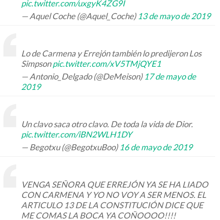
pic.twitter.com/uxgyK4ZG9I
— Aquel Coche (@Aquel_Coche)
13 de mayo de 2019
Lo de Carmena y Errejón también lo predijeron Los
Simpson
pic.twitter.com/xV5TMjQYE1
— Antonio_Delgado (@DeMeison)
17 de mayo de
2019
Un clavo saca otro clavo. De toda la vida de Dior.
pic.twitter.com/iBN2WLH1DY
— Begotxu (@BegotxuBoo)
16 de mayo de 2019
VENGA SEÑORA QUE ERREJÓN YA SE HA LIADO
CON CARMENA Y YO NO VOY A SER MENOS. EL
ARTICULO 13 DE LA CONSTITUCIÓN DICE QUE
ME COMAS LA BOCA YA COÑOOOO!!!!