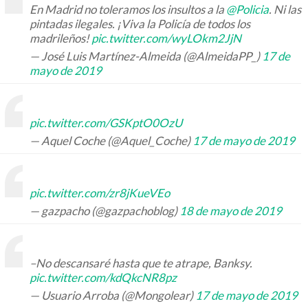
En Madrid no toleramos los insultos a la
@Policia
. Ni las
pintadas ilegales. ¡Viva la Policía de todos los
madrileños!
pic.twitter.com/wyLOkm2JjN
— José Luis Martínez-Almeida (@AlmeidaPP_)
17 de
mayo de 2019
pic.twitter.com/GSKptO0OzU
— Aquel Coche (@Aquel_Coche)
17 de mayo de 2019
pic.twitter.com/zr8jKueVEo
— gazpacho (@gazpachoblog)
18 de mayo de 2019
–No descansaré hasta que te atrape, Banksy.
pic.twitter.com/kdQkcNR8pz
— Usuario Arroba (@Mongolear)
17 de mayo de 2019