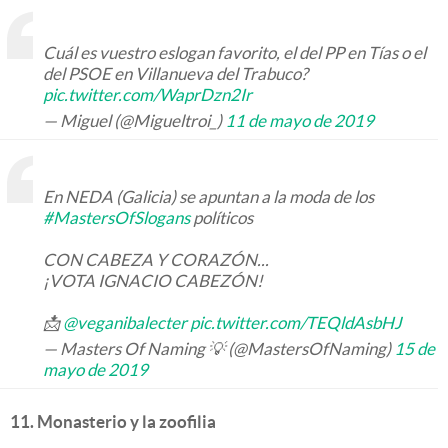
Cuál es vuestro eslogan favorito, el del PP en Tías o el
del PSOE en Villanueva del Trabuco?
pic.twitter.com/WaprDzn2Ir
— Miguel (@Migueltroi_)
11 de mayo de 2019
En NEDA (Galicia) se apuntan a la moda de los
#MastersOfSlogans
políticos
CON CABEZA Y CORAZÓN...
¡VOTA IGNACIO CABEZÓN!
📩
@veganibalecter
pic.twitter.com/TEQldAsbHJ
— Masters Of Naming 💡 (@MastersOfNaming)
15 de
mayo de 2019
11. Monasterio y la zoofilia