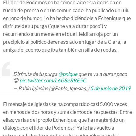
El líder de Podemos no ha comentado esta decisión en
rueda de prensa o en un comunicado: ha publicado un tuit
en tono de humor. Lo ha hecho diciéndole a Echenique que
disfrute de su purga (“que te va a durar poco”) y
recurriendo a un meme en el que Heidi arroja por un
precipicio al político defenestrado en lugar de a Clara, la
amiga del cuento que iba también en silla de ruedas.
Disfruta de tu purga
@pnique
que te va a durar poco
😉
pic.twitter.com/L6G8eRRE5C
— Pablo Iglesias (@Pablo_Iglesias_)
5 de junio de 2019
El mensaje de Iglesias se ha compartido casi 5.000 veces
en menos de dos horas y suma cientos de respuestas. Entre
ellas, varias del propio Echenique, que ha mantenido un
diálogo con el líder de Podemos: “Ya le has vuelto a
estropear la fiesta matutina a los podemólogos en las