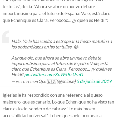
tertulias”, decía. “Ahora se abre un nuevo debate
importantísimo para el futuro de España: Vale, está claro
que Echenique es Clara. Perooooo... ¿y quién es Heidi?”.
Hala. Ya le has vuelto a estropear la fiesta matutina a
los podemólogos en las tertulias. 😂
Aunque ojo, que ahora se abre un nuevo debate
importantísimo para el futuro de España: Vale, está
claro que Echenique es Clara. Perooooo... ¿y quién es
Heidi?
pic.twitter.com/XuW5BzUraG
— ᴘᴀʙʟᴏ ᴇᴄʜᴇɴɪQᴜᴇ 🇪🇸 (@pnique)
5 de junio de 2019
Iglesias le ha respondido con una referencia al queso
majorero, que es canario. Lo que Echenique no ha visto tan
claro es lo del sendero de cabras: "Lo máximo en
accesibilidad universal". Echenique suele bromear a