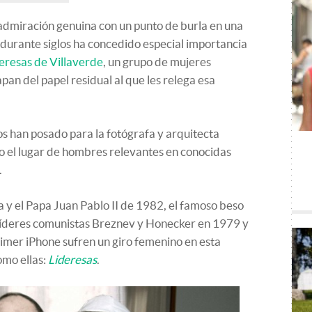
admiración genuina con un punto de burla en una
durante siglos ha concedido especial importancia
eresas de Villaverde
, un grupo de mujeres
an del papel residual al que les relega esa
os han posado para la fotógrafa y arquitecta
o el lugar de hombres relevantes en conocidas
.
a y el Papa Juan Pablo II de 1982, el famoso beso
os líderes comunistas Breznev y Honecker en 1979 y
imer iPhone sufren un giro femenino en esta
omo ellas:
Lideresas
.