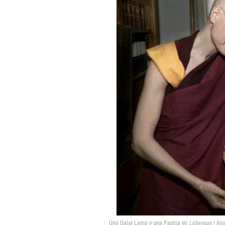
Una Dalai Lama y una Papisa en
Lideresas
/ An