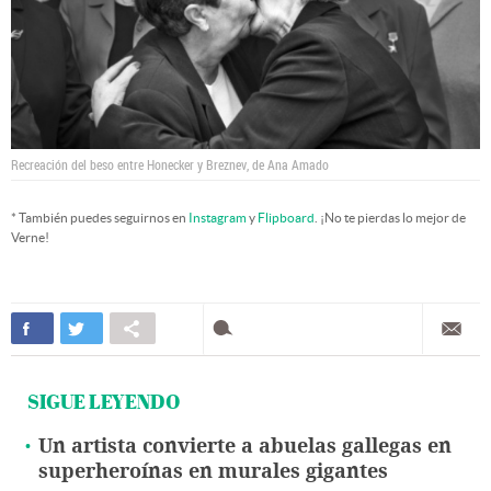
Recreación del beso entre
Honecker y Breznev, de Ana Amado
* También puedes seguirnos en
Instagram
y
Flipboard
. ¡No te pierdas lo mejor de
Verne!
SIGUE LEYENDO
Un artista convierte a abuelas gallegas en
superheroínas en murales gigantes