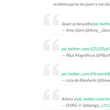
al último parte de guerra son di
Spain so beautiful
pic.twit
— Amy Gore (@Amy__Gor
pic.twitter.com/5ZU2Du
— Pijus Magnificus (@Pijus
pic.twitter.com/49cwm4d
— rata de Blenheim (@Sin
Ahora sí
pic.twitter.com/m
— DSRG 💠 (@danigy_)
21 