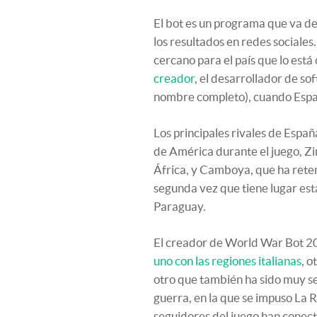
El bot es un programa que va d
los resultados en redes sociales.
cercano para el país que lo est
creador
, el desarrollador de so
nombre completo), cuando Españ
Los principales rivales de Espa
de América durante el juego, Zi
África, y Camboya, que ha reteni
segunda vez que tiene lugar est
Paraguay.
El creador de World War Bot 20
uno con las regiones italianas
, o
otro que también ha sido muy s
guerra, en la que se impuso La R
seguidores del juego han conect