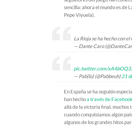
sencilla: ahora el mundo es de L
Pepe Viyuela).
La Rioja se ha hecho con el
— Dante Caro (@DanteCa
pic.twitter.com/xA4bOQ
— Pab(lo) (@Pabbeuh)
21 d
En España se ha seguido especia
han hecho
a través de Faceboo
allá de la victoria final, mucho
cuando conquistamos algún país
algunos de los grandes hitos p