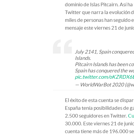
dominio de Islas Pitcairn. Así 
Twitter que narra la evolución 
miles de personas han seguido el
mensaje este viernes 21 de juni
July 2141, Spain conquered
Islands.
Pitcairn Islands has been c
Spain has conquered the wo
pic.twitter.com/oKZRDX6
— WorldWarBot 2020 (@w
El éxito de esta cuenta se disp
España tenía posibilidades de ga
2.500 seguidores en Twitter.
Cu
30.000. Este viernes 21 de junio,
cuenta tiene más de 196.000 seg