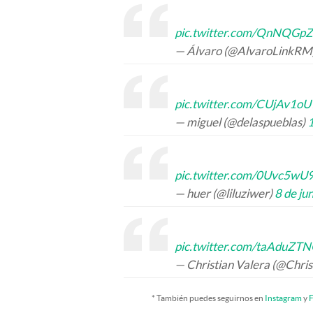
pic.twitter.com/QnNQGp
— Álvaro (@AlvaroLinkRM
pic.twitter.com/CUjAv1o
— miguel (@delaspueblas)
1
pic.twitter.com/0Uvc5wU
— huer (@liluziwer)
8 de ju
pic.twitter.com/taAduZT
— Christian Valera (@Chri
* También puedes seguirnos en
Instagram
y
F