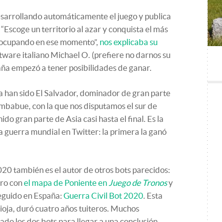
esarrollando automáticamente el juego y publica
 “Escoge un territorio al azar y conquista el más
á ocupando en ese momento”,
nos explicaba su
ftware italiano Michael O. (prefiere no darnos su
a empezó a tener posibilidades de ganar.
ña han sido El Salvador, dominador de gran parte
mbabue, con la que nos disputamos el sur de
do gran parte de Asia casi hasta el final. Es la
a guerra mundial en Twitter: la primera la ganó
20 también es el autor de otros bots parecidos:
tro con
el mapa de Poniente en
Juego de Tronos
y
eguido en España:
Guerra Civil Bot 2020
. Esta
ioja, duró cuatro años tuiteros. Muchos
ado los dos bots para llegar a una conclusión