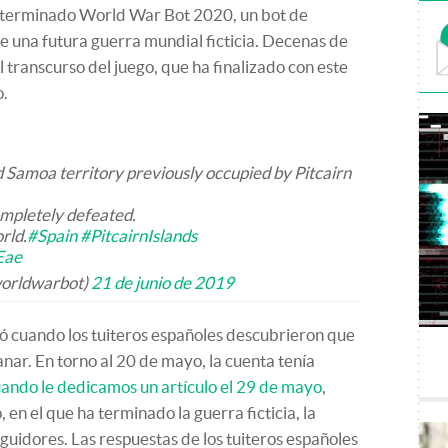
ha terminado World War Bot 2020, un bot de
de una futura guerra mundial ficticia. Decenas de
 transcurso del juego, que ha finalizado con este
o.
 Samoa territory previously occupied by Pitcairn
ompletely defeated.
rld.
#Spain
#PitcairnIslands
Eae
orldwarbot)
21 de junio de 2019
aró cuando los tuiteros españoles descubrieron que
nar. En torno al 20 de mayo, la cuenta tenía
ando le dedicamos un artículo el 29 de mayo
,
 en el que ha terminado la guerra ficticia, la
uidores. Las respuestas de los tuiteros españoles