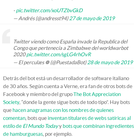
-
pic.twitter.com/xoUTZbvGkD
— Andrés (@andresst94)
27 de mayo de 2019
Twitter viendo como España invade la Republica del
Congo que pertenecía a Zimbabwe del worldwarbot
2020
pic.twitter.com/sgLG4rhOvR
— El perculæs ❁ (@PuestadaBot)
28 de mayo de 2019
Detrás del bot está un desarrollador de software italiano
de 30 años. Según cuenta a Verne, era fan de otros bots de
Facebook y miembro del grupo
The Bot Appreciation
Society
, “donde la gente sigue bots de todo tipo”. Hay bots
que
hacen anagramas con los nombres de quienes
comentan
, bots que
inventan titulares de webs satíricas al
estilo de
El Mundo Today
y
bots que combinan ingredientes
de hamburguesas
, por ejemplo.