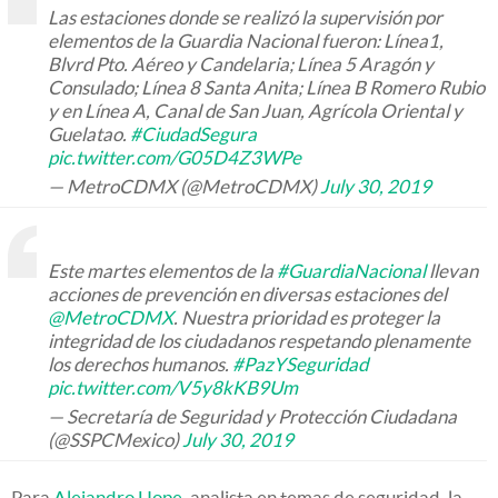
Las estaciones donde se realizó la supervisión por
elementos de la Guardia Nacional fueron: Línea1,
Blvrd Pto. Aéreo y Candelaria; Línea 5 Aragón y
Consulado; Línea 8 Santa Anita; Línea B Romero Rubio
y en Línea A, Canal de San Juan, Agrícola Oriental y
Guelatao.
#CiudadSegura
pic.twitter.com/G05D4Z3WPe
— MetroCDMX (@MetroCDMX)
July 30, 2019
Este martes elementos de la
#GuardiaNacional
llevan
acciones de prevención en diversas estaciones del
@MetroCDMX
. Nuestra prioridad es proteger la
integridad de los ciudadanos respetando plenamente
los derechos humanos.
#PazYSeguridad
pic.twitter.com/V5y8kKB9Um
— Secretaría de Seguridad y Protección Ciudadana
(@SSPCMexico)
July 30, 2019
Para
Alejandro Hope
, analista en temas de seguridad, la