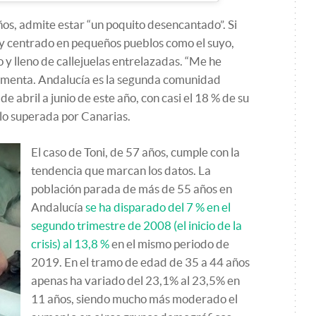
ños, admite estar “un poquito desencantado”. Si
o y centrado en pequeños pueblos como el suyo,
 y lleno de callejuelas entrelazadas. “Me he
omenta. Andalucía es la segunda comunidad
 abril a junio de este año, con casi el 18 % de su
olo superada por Canarias.
El caso de Toni, de 57 años, cumple con la
tendencia que marcan los datos. La
población parada de más de 55 años en
Andalucía
se ha disparado del 7 % en el
segundo trimestre de 2008 (el inicio de la
crisis) al 13,8 %
en el mismo periodo de
2019. En el tramo de edad de 35 a 44 años
apenas ha variado del 23,1% al 23,5% en
11 años, siendo mucho más moderado el