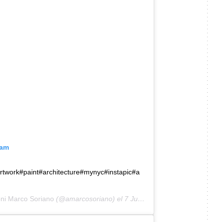
ram
twork#paint#architecture#mynyc#instapic#a
ni Marco Soriano
(@amarcosoriano) el
7 Jul, 2019 a las 3:08 PDT