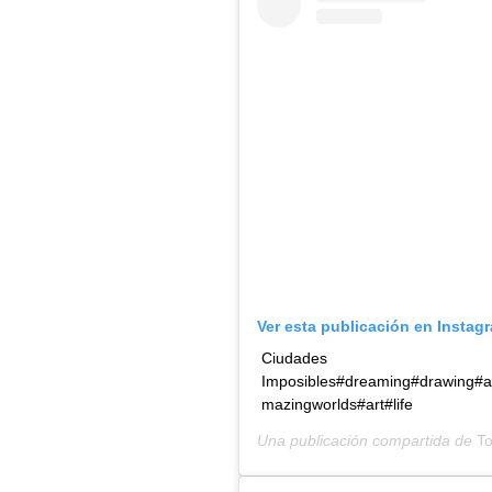
Ver esta publicación en Instag
Ciudades
Imposibles#dreaming#drawing#ar
mazingworlds#art#life
Una publicación compartida de
To