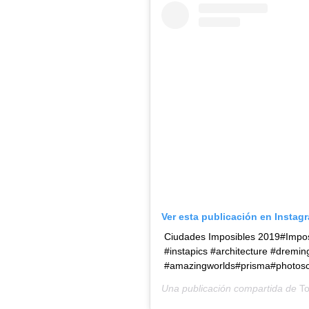
Ver esta publicación en Instag
Ciudades Imposibles 2019#Imposs
#instapics #architecture #dremin
#amazingworlds#prisma#photosc
Una publicación compartida de
To