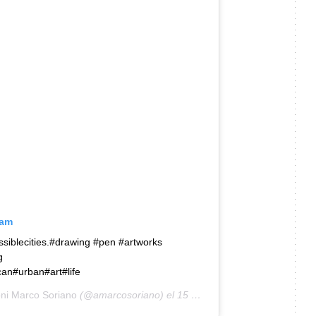
ram
iblecities.#drawing #pen #artworks
g
an#urban#art#life
ni Marco Soriano
(@amarcosoriano) el
15 Mar, 2019 a las 12:33 PDT