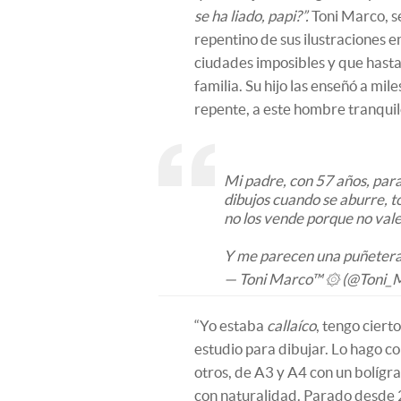
se ha liado, papi?”.
Toni Marco, s
repentino de sus ilustraciones e
ciudades imposibles y que hasta
familia. Su hijo las enseñó a mil
repente, a este hombre tranquilo
Mi padre, con 57 años, para
dibujos cuando se aburre, t
no los vende porque no vale
Y me parecen una puñetera
— Toni Marco™ ۞ (@Toni_
“Yo estaba
callaíco
, tengo ciert
estudio para dibujar. Lo hago c
otros, de A3 y A4 con un bolígra
con naturalidad. Parado desde 20