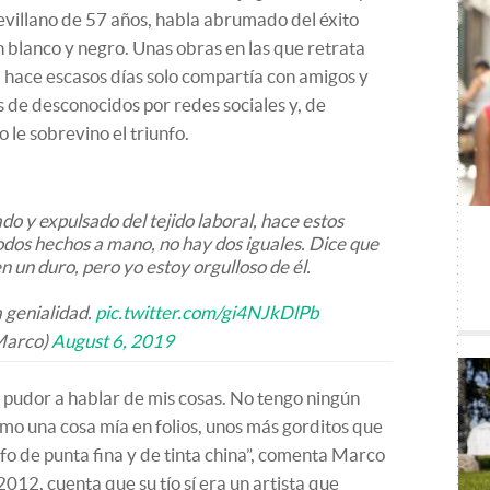
evillano de 57 años, habla abrumado del éxito
n blanco y negro. Unas obras en las que retrata
 hace escasos días solo compartía con amigos y
es de desconocidos por redes sociales y, de
 le sobrevino el triunfo.
do y expulsado del tejido laboral, hace estos
odos hechos a mano, no hay dos iguales. Dice que
n un duro, pero yo estoy orgulloso de él.
 genialidad.
pic.twitter.com/gi4NJkDlPb
Marco)
August 6, 2019
o pudor a hablar de mis cosas. No tengo ningún
omo una cosa mía en folios, unos más gorditos que
fo de punta fina y de tinta china”, comenta Marco
12, cuenta que su tío sí era un artista que