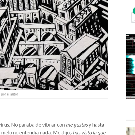
 por el autor
 virus. No paraba de vibrar con
me gustas
y hasta
cármelo no entendía nada. Me dijo
¿has visto la que