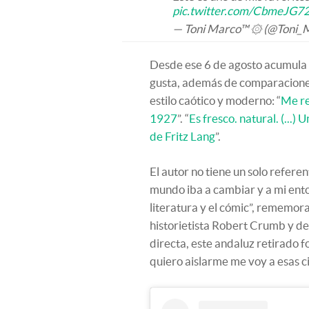
pic.twitter.com/CbmeJG7
— Toni Marco™ ۞ (@Toni_
Desde ese 6 de agosto acumula
gusta, además de comparaciones
estilo caótico y moderno: “
Me re
1927
”. “
Es fresco. natural. (...) 
de Fritz Lang
”.
El autor no tiene un solo refere
mundo iba a cambiar y a mi entor
literatura y el cómic”, rememora
historietista Robert Crumb y del
directa, este andaluz retirado
quiero aislarme me voy a esas c