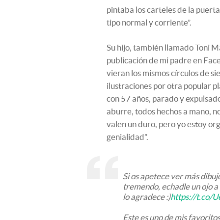
pintaba los carteles de la puerta
tipo normal y corriente”.
Su hijo, también llamado Toni M
publicación de mi padre en Face
vieran los mismos círculos de sie
ilustraciones por otra popular p
con 57 años, parado y expulsado 
aburre, todos hechos a mano, no
valen un duro, pero yo estoy or
genialidad”.
Si os apetece ver más dibujo
tremendo, echadle un ojo a
lo agradece :)
https://t.c
Este es uno de mis favoritos