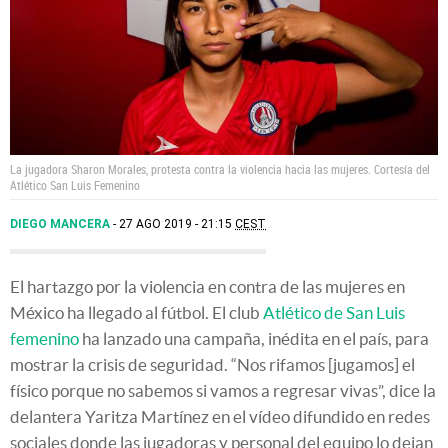
La jugadora Sharon Morales, protesta contra la violencia hacia las mujeres.
Cortesía del
Atlético San Luis Femenino
DIEGO MANCERA
27 AGO 2019 - 21:15
CEST
El hartazgo por la violencia en contra de las mujeres en
México ha llegado al fútbol. El club
Atlético de San Luis
femenino
ha lanzado una campaña, inédita en el país, para
mostrar la crisis de seguridad. “Nos rifamos [jugamos] el
físico porque no sabemos si vamos a regresar vivas”, dice la
delantera Yaritza Martínez en el vídeo difundido en redes
sociales donde las jugadoras y personal del equipo lo dejan