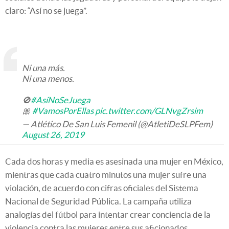
claro: “Así no se juega”.
Ni una más.
Ni una menos.
🚫
#AsíNoSeJuega
🎀
#VamosPorEllas
pic.twitter.com/GLNvgZrsim
— Atlético De San Luis Femenil (@AtletiDeSLPFem)
August 26, 2019
Cada dos horas y media es asesinada una mujer en México,
mientras que cada cuatro minutos una mujer sufre una
violación, de acuerdo con cifras oficiales del Sistema
Nacional de Seguridad Pública. La campaña utiliza
analogías del fútbol para intentar crear conciencia de la
violencia contra las mujeres entre sus aficionados.