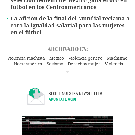
selección femenil de México gana el oro en
futbol en los Centroamericanos
La afición de la final del Mundial reclama a
coro la igualdad salarial para las mujeres
en el fútbol
ARCHIVADO EN:
Violencia machista
México
Violencia género
Machismo
Norteamérica
Sexismo
Derechos mujer
Violencia
Latinoamérica
Género
Mujeres
América
Prejuicios
Sucesos
Problemas sociales
Sociedad
RECIBE NUESTRA NEWSLETTER
APÚNTATE AQUÍ