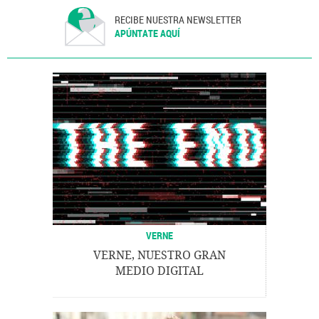
Empresas
Turismo
Desarrollo urbano
Desarrollo sostenible
Urbanismo
Problemas sociales
RECIBE NUESTRA NEWSLETTER
Economía
Sociedad
Medio ambiente
Política
Justicia
APÚNTATE AQUÍ
VERNE
VERNE, NUESTRO GRAN
MEDIO DIGITAL