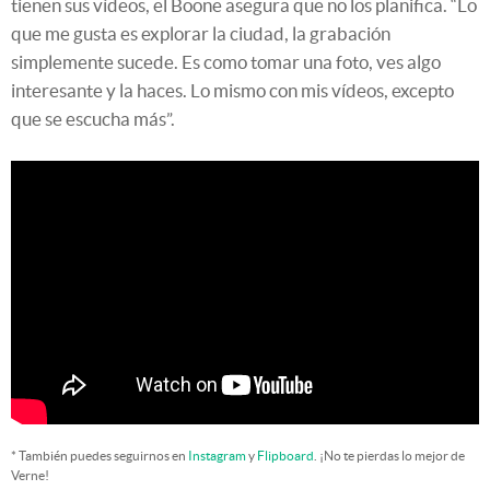
tienen sus vídeos, el Boone asegura que no los planifica. “Lo
que me gusta es explorar la ciudad, la grabación
simplemente sucede. Es como tomar una foto, ves algo
interesante y la haces. Lo mismo con mis vídeos, excepto
que se escucha más”.
* También puedes seguirnos en
Instagram
y
Flipboard
. ¡No te pierdas lo mejor de
Verne!