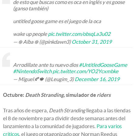
de esto que buscas como es oca en inglés y es goose
(ganso también)
untitled goose game es el juego de la oca
wake up people
pic.twitter.com/obsqLa3u02
— ❄️ Alba ❄️ (@pinkdawn3)
October 31, 2019
Arrodillate ante tu nuevo dios
#UntitledGooseGame
#NintendoSwitch
pic.twitter.com/YO2Ycxmbke
— Miguel🍂🍁 (@Leugim_3)
December 16, 2019
Octubre:
Death Stranding
, simulador de
riders
Tras años de espera,
Death Stranding
llegaba a las tiendas
el 8 de noviembre para dividir desde semanas antes del
lanzamiento a la comunidad de jugadores.
Para varios
críticos
, el juego protagonizado por Norman Reedus