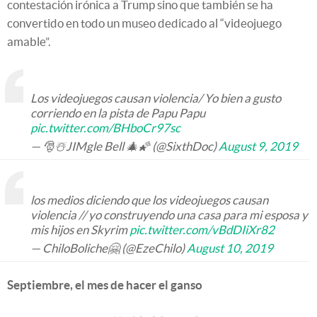
contestación irónica a Trump sino que también se ha
convertido en todo un museo dedicado al “videojuego
amable”.
Los videojuegos causan violencia/ Yo bien a gusto
corriendo en la pista de Papu Papu
pic.twitter.com/BHboCr97sc
— 🎅☃️JIMgle Bell 🎄🌠 (@SixthDoc)
August 9, 2019
los medios diciendo que los videojuegos causan
violencia // yo construyendo una casa para mi esposa y
mis hijos en Skyrim
pic.twitter.com/vBdDIiXr82
— ChiloBoliche🤗 (@EzeChilo)
August 10, 2019
Septiembre, el mes de hacer el ganso