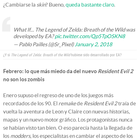
¿Cambiarse la
skin
? Bueno,
queda bastante claro
.
What If... The Legend of Zelda: Breath of the Wild was
developed by EA?
pic.twitter.com/Qp5TpOSKN8
— Pablo Pailles (@Sr_Pixel)
January 2, 2018
¿Y si
The Legend of Zelda: Breath of the Wild
hubiese sido desarrollado por EA?
Febrero: lo que más miedo da del nuevo
Resident Evil 2
no son los zombis
Enero supuso el regreso de uno de los juegos más
recordados de los 90. El
remake
de
Resident Evil 2
traía de
vuelta la aventura de Leon y Claire con nuevas historias,
mapas y un nuevo motor gráfico. Los protagonistas nunca
se habían visto tan bien. O eso parecía hasta la llegada de
los
modders
, los especialistas en cambiar el aspecto de los