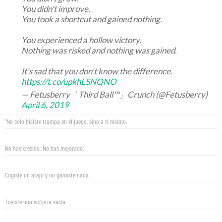
You didn't improve.
You took a shortcut and gained nothing.
You experienced a hollow victory.
Nothing was risked and nothing was gained.
It's sad that you don't know the difference.
https://t.co/upkhLSNQNO
— Fetusberry「Third Ball™」Crunch (@Fetusberry)
April 6, 2019
"No solo hiciste trampa en el juego, sino a ti mismo.
No has crecido. No has mejorado.
Cogiste un atajo y no ganaste nada.
Tuviste una victoria vacía.