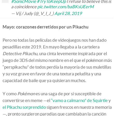
#SonicMovie
#TryToKeepUp
I refuse to believe this is
a coincidence
pic.twitter.com/baBKsUEerM
— Vij / Judy (@_V_I_J_)
April 28, 2019
Mayo: corazones derretidos por un Pikachu
Pero no todas las películas de videojuegos nos han dado
pesadillas este 2019. En mayo llegaba a la cartelera
Detective Pikachu
, una cinta levemente inspirada por el
juego de 3DS del mismo nombre en el que el pokémon más
“perspikachu” de todos perdía la mayoría de sus muletillas
y su voz grave en favor de una textura peludita y una
capacidad de baile que ya quisieran muchos.
Y como
Pokémon
es una saga de por sí susceptible de
convertirse en meme —el
“vamo a calmarno” de Squirtle
y
el Pikachu sorprendido
siguen frescos en nuestra memoria
—, pronto surgieron parodias que cambiaban la canción