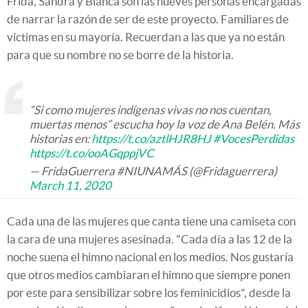
Frida, Sandra y Blanca son las nueves personas encargadas
de narrar la razón de ser de este proyecto. Familiares de
víctimas en su mayoría. Recuerdan a las que ya no están
para que su nombre no se borre de la historia.
“Si como mujeres indígenas vivas no nos cuentan,
muertas menos” escucha hoy la voz de Ana Belén. Más
historias en:
https://t.co/aztlHJR8HJ
#VocesPerdidas
https://t.co/ooAGqppjVC
— FridaGuerrera #NIUNAMÁS (@Fridaguerrera)
March 11, 2020
Cada una de las mujeres que canta tiene una camiseta con
la cara de una mujeres asesinada. "Cada día a las 12 de la
noche suena el himno nacional en los medios. Nos gustaría
que otros medios cambiaran el himno que siempre ponen
por este para sensibilizar sobre los feminicidios", desde la