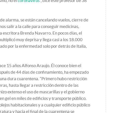
smo, no el
coronavirus
”, dice este profesor de 36
 de alarma, se están cancelando vuelos, cierre de
os salir a la calle para conseguir medicinas,
 la escritora Brenda Navarro. En pocos días, el
ltiplicó muy deprisa y llega casi a los 18.000
ado por la enfermedad solo por detrás de Italia,
ace 15 años Alfonso Araujo. Él conoce bien el
spués de 44 días de confinamiento, ha empezado
 una dura cuarentena. “Primero hubo restricción
ras, hasta llegar a restricción dentro de las
izo extenso el uso de mascarillas y el gobierno
en gel en miles de edificios y transporte público.
lejos habitacionales y a cualquier edificio público
atura y hacia el final de la cuarentena se