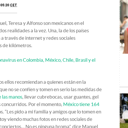
 05:20
CET
el, Teresa y Alfonso son mexicanos en el
os realidades a la vez. Una, la de los países
 a través de internet y redes sociales
s de kilómetros.
onavirus en Colombia, México, Chile, Brasil y el
os ellos recomiendan a quienes están en la
ue no se confíen y tomen en serio las medidas de
e las manos
, llevar cubrebocas, usar guantes, gel
es concurridos. Por el momento,
México tiene 164
os. “Les pido a mi familia y amigos que lo tomen en
stoy viendo muchas fotos en redes sociales de
 a conciertos… No es ninguna broma”, dice Manuel