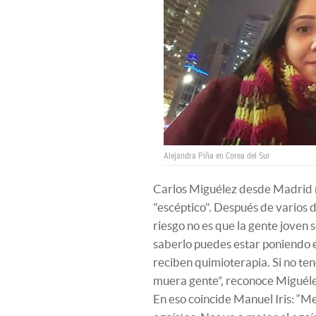
Alejandra Piña en Corea del Sur
Carlos Miguélez desde Madrid re
"escéptico". Después de varios 
riesgo no es que la gente joven s
saberlo puedes estar poniendo e
reciben quimioterapia. Si no te
muera gente”, reconoce Miguélez,
En eso coincide Manuel Iris: “M