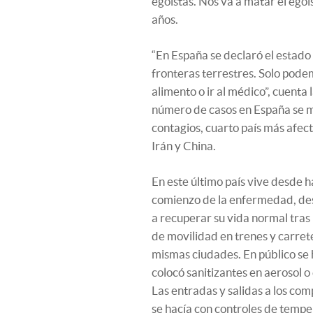
egoístas. Nos va a matar el egoí
años.
“En España se declaró el estado
fronteras terrestres. Solo podem
alimento o ir al médico”, cuenta
número de casos en España se mu
contagios, cuarto país más afect
Irán y China.
En este último país vive desde h
comienzo de la enfermedad, de
a recuperar su vida normal tras
de movilidad en trenes y carrete
mismas ciudades. En público se h
colocó sanitizantes en aerosol o 
Las entradas y salidas a los comp
se hacía con controles de temper