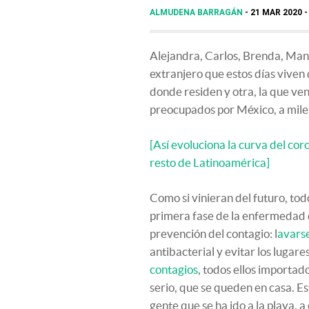
ALMUDENA BARRAGÁN
21 MAR 2020 -
Alejandra, Carlos, Brenda, Manu
extranjero que estos días viven d
donde residen y otra, la que ven
preocupados por México, a mile
[Así evoluciona la curva del cor
resto de Latinoamérica]
Como si vinieran del futuro, tod
primera fase de la enfermedad q
prevención del contagio: l
avars
antibacterial y evitar los lugar
contagios
, todos ellos importad
serio, que se queden en casa. E
gente que se ha ido a la playa,