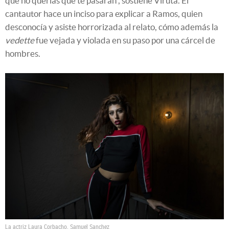
que no querías que te pasaran”, sostiene Viruta. El
cantautor hace un inciso para explicar a Ramos, quien
desconocía y asiste horrorizada al relato, cómo además la
vedette
fue vejada y violada en su paso por una cárcel de
hombres.
La actriz Laura Corbacho.
Samuel Sanchez