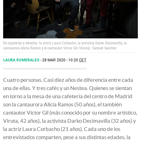
De izquierda a derecha: la actriz Laura Corbacho, la activista Darko Decimavilla, la
cantautora Alicia Ramos y el cantautor Víctor Gil (Viruta).
Samuel Sanchez
LAURA ROMERALES
28 MAR 2020 - 10:20
CET
Cuatro personas. Casi diez años de diferencia entre cada
una de ellas. Y tres cafés y un Nestea. Quienes se sientan
en torno a la mesa de una cafetería del centro de Madrid
son la cantaurora Alicia Ramos (50 años), el también
cantautor Víctor Gil (más conocido por su nombre artístico,
Viruta, 42 años), la activista Darko Decimavilla (32 años) y
la actriz Laura Corbacho (21 años). Cada uno de los
entrevistados comparten, pese a sus distintas edades, la